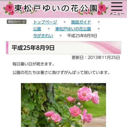
こ
サ
このページの本文へ移動
の
イ
メニュー
ペ
ト
サイトメニューここまで
ー
メ
トップページ
施設ガイド
ジ
ニ
公園
東松戸ゆいの花公園
の
ュ
今がきれい
平成25年8月9日
先
ー
本
頭
こ
平成25年8月9日
文
で
こ
こ
更新日：2013年11月25日
す
か
こ
毎日暑い日が続きます。
ら
か
公園の花たちは暑さに負けずがんばって咲いています。
ら