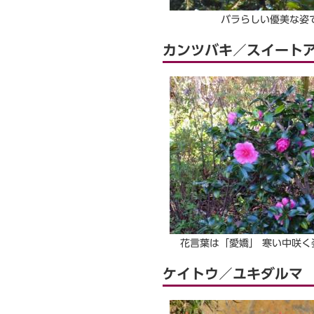
バラらしい優美な姿
カンツバキ／スイート
花言葉は「愛嬌」 寒い中咲く
ケイトウ／ユキダルマ