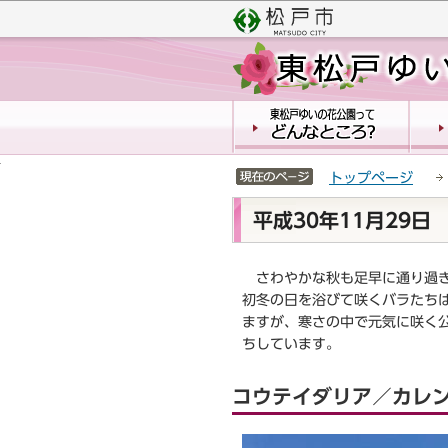
こ
サ
の
イ
ペ
ト
ー
メ
ジ
ニ
の
ュ
先
ー
頭
こ
サイトメニューここまで
トップページ
で
こ
本
す
か
平成30年11月29日
文
ら
こ
こ
さわやかな秋も足早に通り過ぎ
か
初冬の日を浴びて咲くバラたち
ら
ますが、寒さの中で元気に咲く
ちしています。
コウテイダリア／カレ