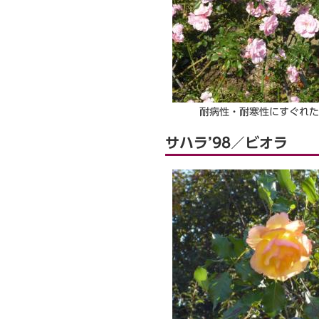
耐病性・耐寒性にすぐれた
サハラ’98／ビオラ