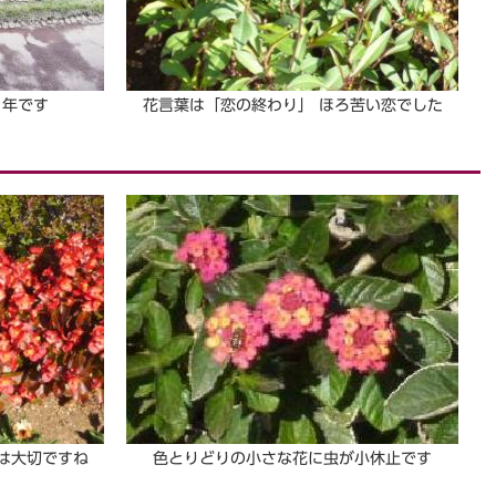
1年です
花言葉は「恋の終わり」 ほろ苦い恋でした
は大切ですね
色とりどりの小さな花に虫が小休止です