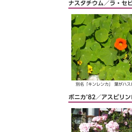
ナスタチウム／ラ・セ
別名「キンレンカ」 葉がハス
ボニカ’82／アスピリ