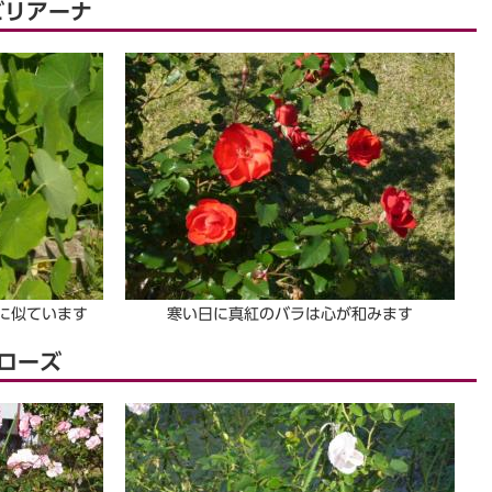
ビリアーナ
に似ています
寒い日に真紅のバラは心が和みます
ンローズ