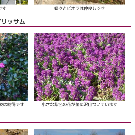
です
蝶々とビオラは仲良しです
アリッサム
姿は納得です
小さな紫色の花が茎に沢山ついています