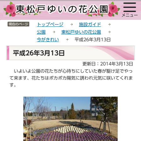
こ
サ
このページの本文へ移動
の
イ
メニュー
ペ
ト
サイトメニューここまで
ー
メ
トップページ
施設ガイド
ジ
ニ
公園
東松戸ゆいの花公園
の
ュ
今がきれい
平成26年3月13日
先
ー
本
頭
こ
平成26年3月13日
文
で
こ
こ
更新日：2014年3月13日
す
か
こ
いよいよ公園の花たちが心待ちにしていた春が駆け足でやっ
ら
か
て来ます、花たちはポカポカ陽気に誘われ元気に咲いてくれま
ら
す。