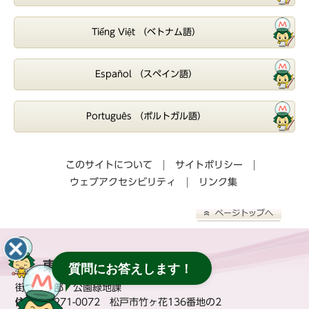
Tiếng Việt （ベトナム語）
Español （スペイン語）
Português （ポルトガル語）
このサイトについて
サイトポリシー
ウェブアクセシビリティ
リンク集
東松戸ゆいの花公園
質問にお答えします！
街づくり部 公園緑地課
住所：
〒271-0072 松戸市竹ヶ花136番地の2