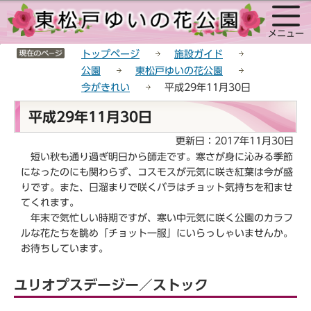
こ
サ
このページの本文へ移動
の
イ
メニュー
ペ
ト
サイトメニューここまで
ー
メ
トップページ
施設ガイド
ジ
ニ
公園
東松戸ゆいの花公園
の
ュ
今がきれい
平成29年11月30日
先
ー
本
頭
こ
平成29年11月30日
文
で
こ
こ
更新日：2017年11月30日
す
か
こ
短い秋も通り過ぎ明日から師走です。寒さが身に沁みる季節
ら
か
になったのにも関わらず、コスモスが元気に咲き紅葉は今が盛
ら
りです。また、日溜まりで咲くバラはチョット気持ちを和ませ
てくれます。
年末で気忙しい時期ですが、寒い中元気に咲く公園のカラフ
ルな花たちを眺め「チョット一服」にいらっしゃいませんか。
お待ちしています。
ユリオプスデージー／ストック