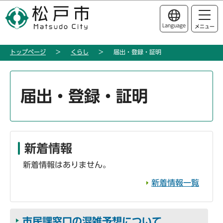
こ
このページの本文へ移動
の
Language
メニュー
ペ
ー
トップページ
くらし
届出・登録・証明
ジ
の
本
先
文
届出・登録・証明
頭
こ
で
こ
す
か
ら
新着情報
新着情報はありません。
新着情報一覧
市民課窓口の混雑予想について