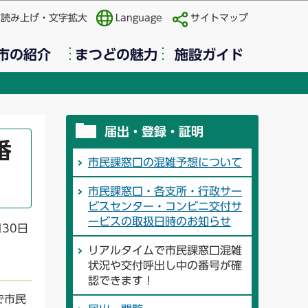
声読み上げ・文字拡大
Language
サイトマップ
市の紹介
まつどの魅力
施設ガイド
届出・登録・証明
番
市民課窓口の混雑予想について
市民課窓口・各支所・行政サー
ビスセンター・コンビニ交付サ
ービスの取扱日時のお知らせ
月30日
リアルタイムで市民課窓口混雑
状況や交付呼出し中の番号が確
認できます！
で市民