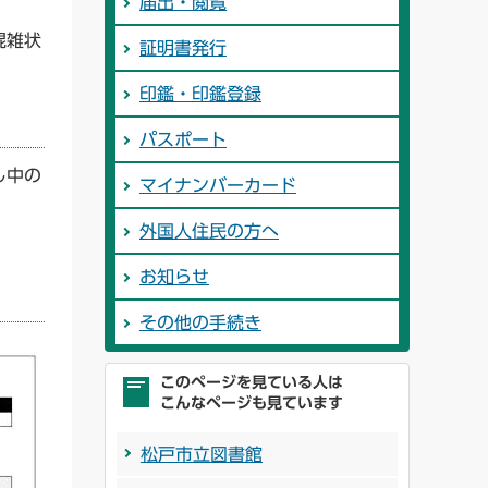
届出・閲覧
混雑状
証明書発行
印鑑・印鑑登録
パスポート
し中の
マイナンバーカード
外国人住民の方へ
お知らせ
その他の手続き
このページを見ている人は
こんなページも見ています
松戸市立図書館