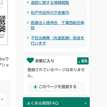
道路に関する情報閲覧
松戸市役所の庁舎案内
医療法人徳洲会 千葉西総合病
院
不妊治療費（先進医療）助成を
行います
】
beで
お気に入り
編集
プショ
登録されているページはありませ
ん。
このページを登録する
よくある質問FAQ