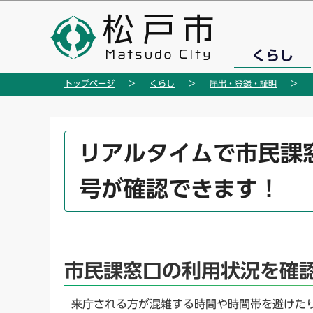
こ
の
ペ
くらし
ー
ジ
トップページ
くらし
届出・登録・証明
の
先
頭
本
リアルタイムで市民課
で
文
す
こ
号が確認できます！
こ
か
ら
市民課窓口の利用状況を確
来庁される方が混雑する時間や時間帯を避けた