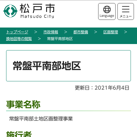
こ
このページの本文へ移動
の
Language
メニュー
ペ
ー
トップページ
市政情報
都市整備
区画整理
ジ
換地図等の閲覧
常盤平南部地区
の
先
本
頭
文
常盤平南部地区
で
こ
す
こ
か
更新日：2021年6月4日
ら
事業名称
常盤平南部土地区画整理事業
施行者