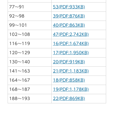
77～91
53(PDF:933KB)
92～98
39(PDF:876KB)
99～101
40(PDF:863KB)
102～108
47(PDF:2,742KB)
116～119
16(PDF:1,674KB)
120～129
17(PDF:1,950KB)
130～140
20(PDF:919KB)
141～163
21(PDF:1,183KB)
164～167
18(PDF:858KB)
168～187
19(PDF:1,178KB)
188～193
22(PDF:869KB)