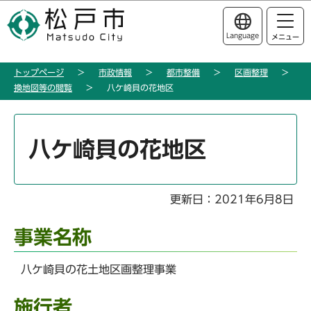
こ
このページの本文へ移動
の
Language
メニュー
ペ
ー
トップページ
市政情報
都市整備
区画整理
ジ
換地図等の閲覧
八ケ崎貝の花地区
の
先
本
頭
文
八ケ崎貝の花地区
で
こ
す
こ
か
更新日：2021年6月8日
ら
事業名称
八ケ崎貝の花土地区画整理事業
施行者