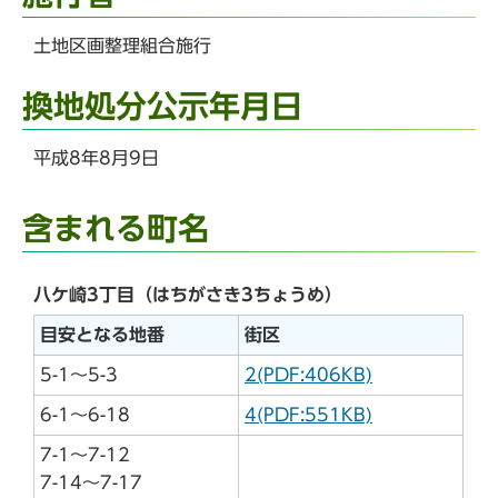
土地区画整理組合施行
換地処分公示年月日
平成8年8月9日
含まれる町名
八ケ崎3丁目（はちがさき3ちょうめ）
目安となる地番
街区
5-1～5-3
2(PDF:406KB)
6-1～6-18
4(PDF:551KB)
7-1～7-12
7-14～7-17