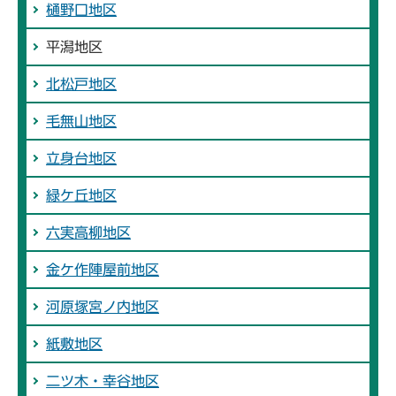
樋野口地区
平潟地区
北松戸地区
毛無山地区
立身台地区
緑ケ丘地区
六実高柳地区
金ケ作陣屋前地区
河原塚宮ノ内地区
紙敷地区
二ツ木・幸谷地区