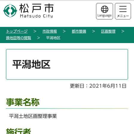
こ
このページの本文へ移動
の
Language
メニュー
ペ
ー
トップページ
市政情報
都市整備
区画整理
ジ
換地図等の閲覧
平潟地区
の
先
本
頭
文
平潟地区
で
こ
す
こ
か
更新日：2021年6月11日
ら
事業名称
平潟土地区画整理事業
施行者