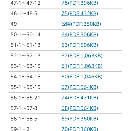
47-1～47-12
78(PDF:396KB)
48-1～48-5
75(PDF:432KB)
49
公園(PDF:250KB)
50-1～50-14
64(PDF:506KB)
51-1～51-13
63(PDF:506KB)
52-1～52-13
62(PDF:1,063KB)
53-1～53-15
61(PDF:1,063KB)
54-1～54-15
60(PDF:1,046KB)
55-1～55-15
67(PDF:564KB)
56-1～56-21
74(PDF:471KB)
57-1～57-8
68(PDF:564KB)
58-1～58-5
69(PDF:360KB)
59-1・2
70(PDF:360KB)