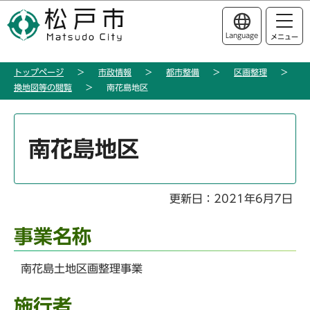
こ
このページの本文へ移動
の
Language
メニュー
ペ
ー
トップページ
市政情報
都市整備
区画整理
ジ
換地図等の閲覧
南花島地区
の
先
本
頭
文
南花島地区
で
こ
す
こ
か
更新日：2021年6月7日
ら
事業名称
南花島土地区画整理事業
施行者