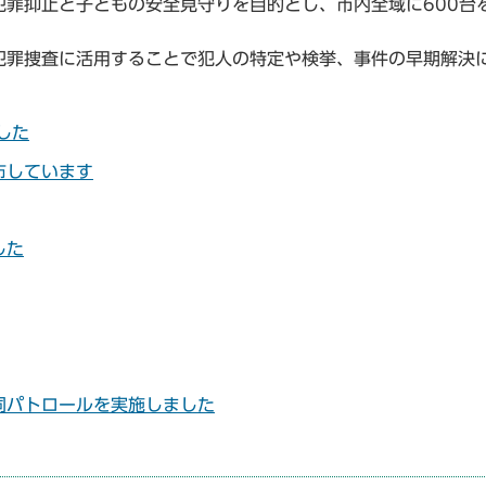
罪抑止と子どもの安全見守りを目的とし、市内全域に600台
犯罪捜査に活用することで犯人の特定や検挙、事件の早期解決
した
布しています
した
同パトロールを実施しました