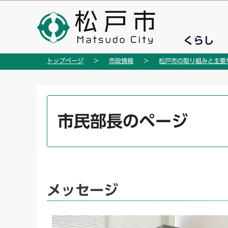
こ
の
ペ
くらし
ー
ジ
トップページ
市政情報
松戸市の取り組みと主要
の
先
頭
本
で
文
市民部長のページ
す
こ
こ
か
ら
メッセージ