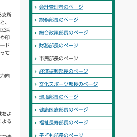
会計管理者のページ
8支所
総務部長のページ
と、
民活
総合政策部長のページ
や印
ード
財務部長のページ
って
市民部長のページ
経済振興部長のページ
力向
文化スポーツ部長のページ
環境部長のページ
健康医療部長のページ
域をよ
による
福祉長寿部長のページ
子ども部長のページ
につき