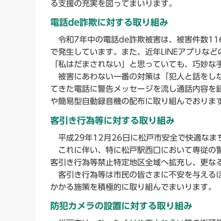
る支援の充実を図ってまいります。
電話de詐欺に対する取り組み
令和7年中の電話de詐欺被害は、被害件数11
で発生しています。また、近年LINEアプリな
「私はだまされない」と思っていても、巧妙な
被害にあわない一番の対策は「犯人と話をしな
てきた電話に警告メッセージを流し通話内容を
や簡易型自動録音機の配布に取り組んでおりま
客引き行為等に対する取り組み
平成29年12月26日に松戸市安全で快適な
これに伴い、特に松戸駅西口において専従の警
客引き行為等禁止特定地区全域へ拡充し、更な
客引き行為等は市民の皆さまに不安を与えるほ
かかる施策を積極的に取り組んでまいります。
防犯カメラの設置に対する取り組み