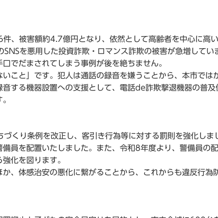
6件、被害額約4.7億円となり、依然として高齢者を中心に高
どのSNSを悪用した投資詐欺・ロマンス詐欺の被害が急増してい
手口でだまされてしまう事例が後を絶ちません。
いこと」です。犯人は通話の録音を嫌うことから、本市では
録音する機器設置への支援として、電話de詐欺撃退機器の普及
す。
まちづくり条例を改正し、客引き行為等に対する罰則を強化しま
備員を配置いたしました。また、令和8年度より、警備員の
る強化を図ります。
か、体感治安の悪化に繋がることから、これからも違反行為