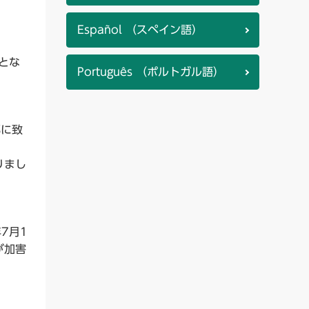
Español （スペイン語）
とな
Português （ポルトガル語）
部に致
りまし
7月1
が加害