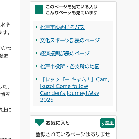
このページを見ている人は
こんなページも見ています
い水準
松戸市ゆめいろバス
ます。
文化スポーツ部長のページ
かかっ
経済振興部長のページ
促進
松戸市役所・各支所の地図
「レッツゴー キャム！」Cam,
Ikuzo! Come follow
した。
Camden’s journey! May
配置を
2025
防止に
お気に入り
編集
登録されているページはありませ