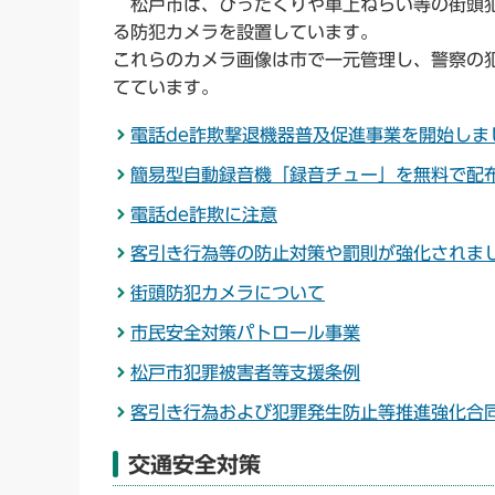
松戸市は、ひったくりや車上ねらい等の街頭犯
る防犯カメラを設置しています。
これらのカメラ画像は市で一元管理し、警察の
てています。
電話de詐欺撃退機器普及促進事業を開始しま
簡易型自動録音機「録音チュー」を無料で配
電話de詐欺に注意
客引き行為等の防止対策や罰則が強化されま
街頭防犯カメラについて
市民安全対策パトロール事業
松戸市犯罪被害者等支援条例
客引き行為および犯罪発生防止等推進強化合
交通安全対策