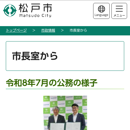
こ
このページの本文へ移動
の
Language
メニュー
ペ
ー
トップページ
市政情報
市長室から
ジ
の
本
先
文
市長室から
頭
こ
で
こ
す
か
ら
令和8年7月の公務の様子