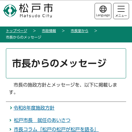
こ
このページの本文へ移動
の
Language
メニュー
ペ
ー
トップページ
市政情報
市長室から
ジ
市長からのメッセージ
の
先
本
頭
文
市長からのメッセージ
で
こ
す
こ
か
市長の施政方針とメッセージを、以下に掲載しま
ら
す。
令和8年度施政方針
松戸市長 就任のあいさつ
市長コラム「松戸の松戸が松戸を語る」