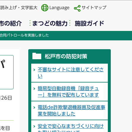
声読み上げ・文字拡大
Language
サイトマップ
市の紹介
まつどの魅力
施設ガイド
合同パトロールを実施しました
松戸市の防犯対策
パ
不審なサイトに注意してくださ
い
簡易型自動録音機「録音チュ
ー」を無料で配布しています
月26日
電話de詐欺撃退機器普及促進事
業を開始しました
安全で安心なまちづくりに向け
発を目