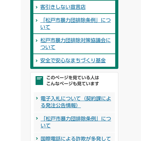
客引きしない宣言店
「松戸市暴力団排除条例」につ
いて
松戸市暴力団排除対策協議会に
ついて
安全で安心なまちづくり基金
このページを見ている人は
こんなページも見ています
電子入札について（契約課によ
る発注公告情報）
「松戸市暴力団排除条例」につ
いて
国際電話による詐欺が多発して