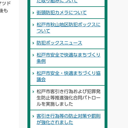
た取り組みについて
マツド
後も
街頭防犯カメラについて
松戸市秋山地区防犯ボックスに
ついて
防犯ボックスニュース
松戸市安全で快適なまちづくり
条例
松戸市安全・快適まちづくり協
議会
松戸市客引き行為および犯罪発
生防止等推進強化合同パトロー
ルを実施しました
客引き行為等の防止対策や罰則
が強化されました