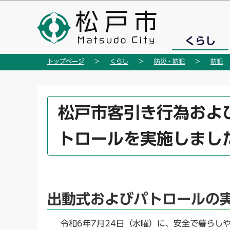
こ
の
ペ
くらし
ー
ジ
トップページ
くらし
防災・防犯
防犯
の
先
頭
本
松戸市客引き行為およ
で
文
す
こ
トロールを実施しまし
こ
か
ら
出動式およびパトロールの
令和6年7月24日（水曜）に、安全で暮らし