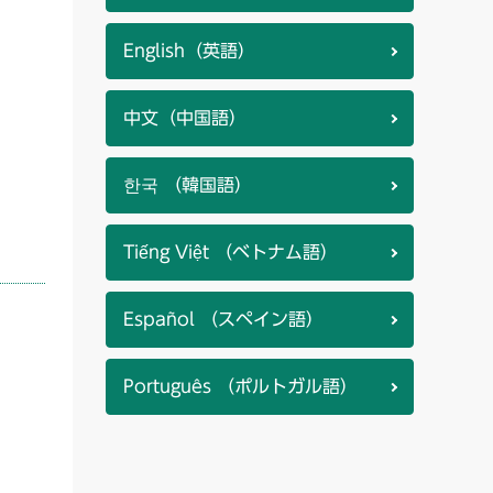
English（英語）
中文（中国語）
한국 （韓国語）
Tiếng Việt （ベトナム語）
Español （スペイン語）
Português （ポルトガル語）