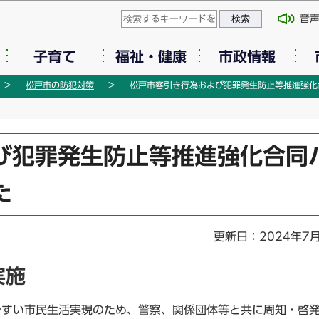
このページの本文へ移動
音
子育て
福祉・健康
市政情報
松戸市の防犯対策
松戸市客引き行為および犯罪発生防止等推進強化
び犯罪発生防止等推進強化合同
た
更新日：2024年7
実施
やすい市民生活実現のため、警察、関係団体等と共に周知・啓