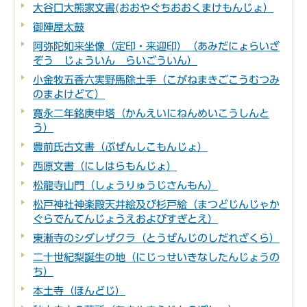
大谷口大熊家文書(おおやぐちおおくまけもんじょ）
御陣屋太鼓
阿弥陀如来坐像（定印・来迎印）（あみだにょらいざ
ぞう じょういん らいごういん）
小金牧五香六実野馬除土手（こがねまきごこうむつみ
のまよけどて）
寛永二年銘庚申塔（かんえいにねんめいこうしんと
う）
豊前氏古文書（ぶぜんしこもんじょ）
西原文書（にしはらもんじょ）
松龍寺山門（しょうりゅうじさんもん）
松戸神社神楽殿天井絵及び杉戸絵（まつどじんじゃか
ぐらでんてんじょうえおよびすぎとえ）
東漸寺のシダレザクラ（とうぜんじのしだれざくら）
二十世紀梨誕生の地（にじっせいきなしたんじょうの
ち）
本土寺（ほんどじ）