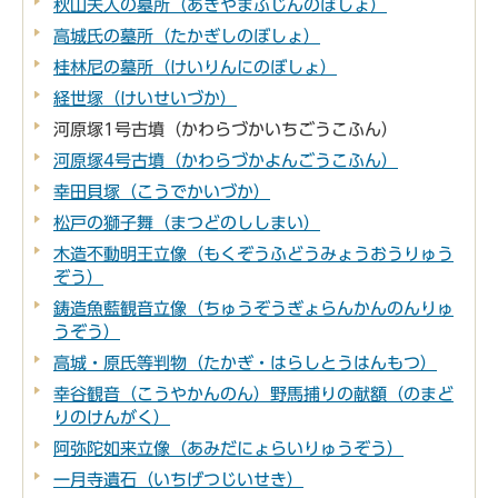
秋山夫人の墓所（あきやまふじんのぼしょ）
高城氏の墓所（たかぎしのぼしょ）
桂林尼の墓所（けいりんにのぼしょ）
経世塚（けいせいづか）
河原塚1号古墳（かわらづかいちごうこふん）
河原塚4号古墳（かわらづかよんごうこふん）
幸田貝塚（こうでかいづか）
松戸の獅子舞（まつどのししまい）
木造不動明王立像（もくぞうふどうみょうおうりゅう
ぞう）
鋳造魚藍観音立像（ちゅうぞうぎょらんかんのんりゅ
うぞう）
高城・原氏等判物（たかぎ・はらしとうはんもつ）
幸谷観音（こうやかんのん）野馬捕りの献額（のまど
りのけんがく）
阿弥陀如来立像（あみだにょらいりゅうぞう）
一月寺遺石（いちげつじいせき）