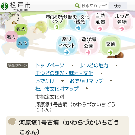
こ
サ
このページの本文へ移動
の
イ
ペ
ト
ー
メ
ジ
ニ
の
ュ
先
ー
頭
こ
サイトメニューここまで
で
こ
トップページ
まつどの魅力
す
か
まつどの観光・魅力・文化
ら
おでかけ
おでかけマップ
松戸市文化財マップ
市指定文化財
河原塚1号古墳（かわらづかいちごう
こふん）
本
河原塚1号古墳（かわらづかいちごう
文
こふん）
こ