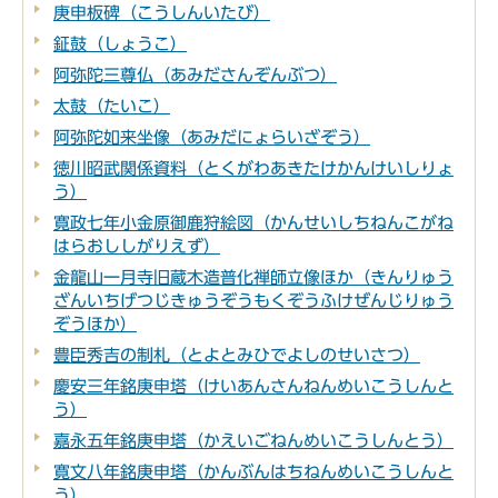
庚申板碑（こうしんいたび）
鉦鼓（しょうこ）
阿弥陀三尊仏（あみださんぞんぶつ）
太鼓（たいこ）
阿弥陀如来坐像（あみだにょらいざぞう）
徳川昭武関係資料（とくがわあきたけかんけいしりょ
う）
寛政七年小金原御鹿狩絵図（かんせいしちねんこがね
はらおししがりえず）
金龍山一月寺旧蔵木造普化禅師立像ほか（きんりゅう
ざんいちげつじきゅうぞうもくぞうふけぜんじりゅう
ぞうほか）
豊臣秀吉の制札（とよとみひでよしのせいさつ）
慶安三年銘庚申塔（けいあんさんねんめいこうしんと
う）
嘉永五年銘庚申塔（かえいごねんめいこうしんとう）
寛文八年銘庚申塔（かんぶんはちねんめいこうしんと
う）