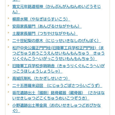
寛文元年銘道祖神（かんぶんがんねんめいどうそじ
ん）
柳原水閘（やなぎはらすいこう）
安蒜家長屋門（あんびるけながやもん）
土屋家長屋門（つちやけながやもん）
二十世紀梨の原木（にじっせいきなしのげんぼく）
松戸中央公園正門門柱(旧陸軍工兵学校正門門柱)（ま
つどちゅうおうこうえんせいもんもんちゅう きゅう
りくぐんこうへいがっこうせいもんもんちゅう）
旧陸軍工兵学校歩哨哨舎（きゅうりくぐんこうへいが
っこうほしょうしょうしゃ）
高城氏制札（たかぎしせいさつ）
二十五菩薩来迎図 （にじゅうごぼさつらいごうず）
坂花遺跡出土「國厨」銘骨蔵器（蔵骨器）（さかはな
いせきしゅつどこくちゅうめいこつぞうき）
小野遺跡出土帯金具（おのいせきしゅつどおびかな
ぐ）