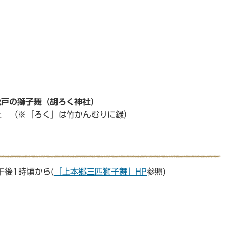
松戸の獅子舞（胡ろく神社）
社 （※「ろく」は竹かんむりに録）
午後1時頃から(
「上本郷三匹獅子舞」HP
参照)