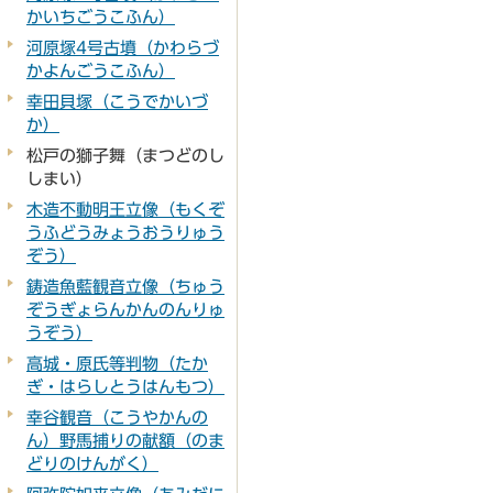
かいちごうこふん）
河原塚4号古墳（かわらづ
かよんごうこふん）
幸田貝塚（こうでかいづ
か）
松戸の獅子舞（まつどのし
しまい）
木造不動明王立像（もくぞ
うふどうみょうおうりゅう
ぞう）
鋳造魚藍観音立像（ちゅう
ぞうぎょらんかんのんりゅ
うぞう）
高城・原氏等判物（たか
ぎ・はらしとうはんもつ）
幸谷観音（こうやかんの
ん）野馬捕りの献額（のま
どりのけんがく）