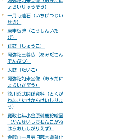
阿弥陀如来立像（あみだに
ょらいりゅうぞう）
一月寺遺石（いちげつじい
せき）
庚申板碑（こうしんいた
び）
鉦鼓（しょうこ）
阿弥陀三尊仏（あみださん
ぞんぶつ）
太鼓（たいこ）
阿弥陀如来坐像（あみだに
ょらいざぞう）
徳川昭武関係資料（とくが
わあきたけかんけいしりょ
う）
寛政七年小金原御鹿狩絵図
（かんせいしちねんこがね
はらおししがりえず）
金龍山一月寺旧蔵木造普化