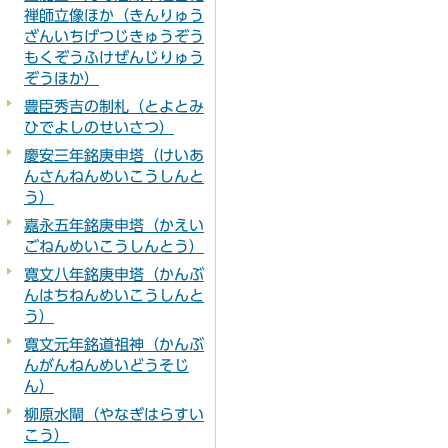
禅師立像ほか（きんりゅう
ざんいちげつじきゅうぞう
もくぞうふけぜんじりゅう
ぞうほか）
豊臣秀吉の制札（とよとみ
ひでよしのせいさつ）
慶安三年銘庚申塔（けいあ
んさんねんめいこうしんと
う）
嘉永五年銘庚申塔（かえい
ごねんめいこうしんとう）
寛文八年銘庚申塔（かんぶ
んはちねんめいこうしんと
う）
寛文元年銘道祖神（かんぶ
んがんねんめいどうそじ
ん）
柳原水閘（やなぎはらすい
こう）