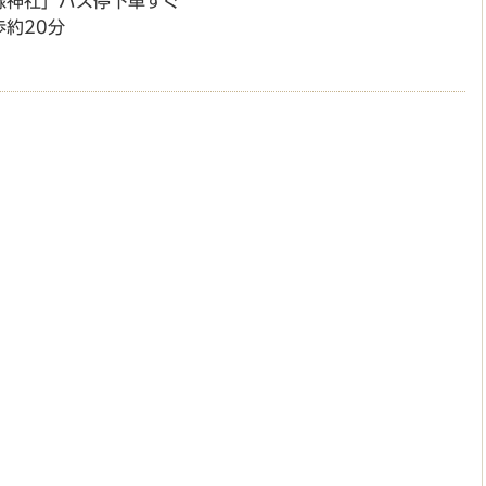
録神社」バス停下車すぐ
約20分