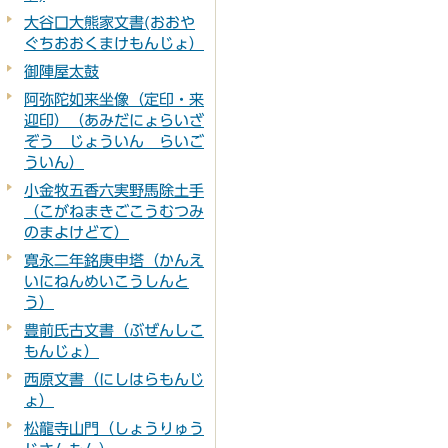
大谷口大熊家文書(おおや
ぐちおおくまけもんじょ）
御陣屋太鼓
阿弥陀如来坐像（定印・来
迎印）（あみだにょらいざ
ぞう じょういん らいご
ういん）
小金牧五香六実野馬除土手
（こがねまきごこうむつみ
のまよけどて）
寛永二年銘庚申塔（かんえ
いにねんめいこうしんと
う）
豊前氏古文書（ぶぜんしこ
もんじょ）
西原文書（にしはらもんじ
ょ）
松龍寺山門（しょうりゅう