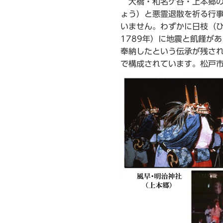
大橋・和名ケ谷・上本郷の
ら
ょう）と悪霊退散を祈る行
いません。わずかに日枝（ひ
1789年）に地震と飢饉が
奉納したという伝承が残さ
で構成されています。松戸