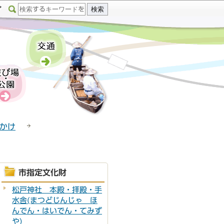
かけ
市指定文化財
松戸神社 本殿・拝殿・手
水舎(まつどじんじゃ ほ
んでん・はいでん・てみず
や)