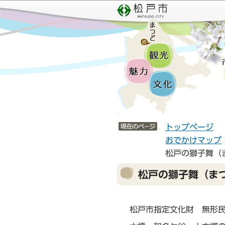
こ
サ
の
イ
ペ
ト
ー
メ
ジ
ニ
の
ュ
先
ー
頭
こ
で
こ
サイトメニューここまで
す
か
トップページ
ら
おでかけマップ
松戸の獅子舞（
本
松戸の獅子舞（ま
文
こ
こ
松戸市指定文化財 無形民
か