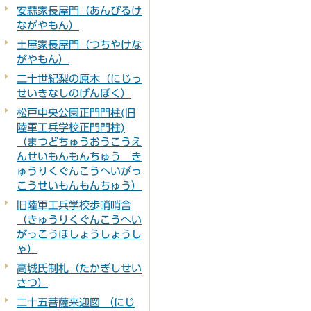
安蒜家長屋門（あんびるけ
ながやもん）
土屋家長屋門（つちやけな
がやもん）
二十世紀梨の原木（にじっ
せいきなしのげんぼく）
松戸中央公園正門門柱(旧
陸軍工兵学校正門門柱)
（まつどちゅうおうこうえ
んせいもんもんちゅう き
ゅうりくぐんこうへいがっ
こうせいもんもんちゅう）
旧陸軍工兵学校歩哨哨舎
（きゅうりくぐんこうへい
がっこうほしょうしょうし
ゃ）
高城氏制札（たかぎしせい
さつ）
二十五菩薩来迎図 （にじ