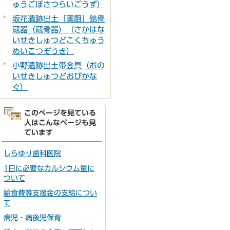
ゅうごぼさつらいごうず）
坂花遺跡出土「國厨」銘骨
蔵器（蔵骨器）（さかはな
いせきしゅつどこくちゅう
めいこつぞうき）
小野遺跡出土帯金具（おの
いせきしゅつどおびかな
ぐ）
このページを見ている
人はこんなページも見
ています
しらゆり歯科医院
1日に必要なカルシウム量に
ついて
給食費等支援金の支給につい
て
病児・病後児保育