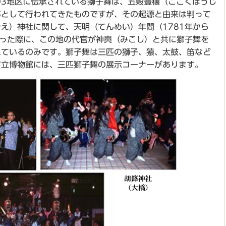
3地区に伝承されている獅子舞は、五穀豊穣（ごこくほうじ
事として行われてきたものですが、その起源と由来は判って
え）神社に関して、天明（てんめい）年間（1781年から
あった際に、この地の代官が神輿（みこし）と共に獅子舞を
れているのみです。獅子舞は三匹の獅子、猿、太鼓、笛など
市立博物館には、三匹獅子舞の展示コーナーがあります。