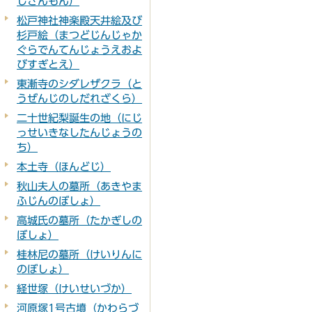
じさんもん）
松戸神社神楽殿天井絵及び
杉戸絵（まつどじんじゃか
ぐらでんてんじょうえおよ
びすぎとえ）
東漸寺のシダレザクラ（と
うぜんじのしだれざくら）
二十世紀梨誕生の地（にじ
っせいきなしたんじょうの
ち）
本土寺（ほんどじ）
秋山夫人の墓所（あきやま
ふじんのぼしょ）
高城氏の墓所（たかぎしの
ぼしょ）
桂林尼の墓所（けいりんに
のぼしょ）
経世塚（けいせいづか）
河原塚1号古墳（かわらづ