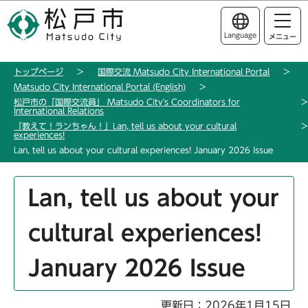
こ
このページの本文へ移動
の
Language
メニュー
ペ
ー
トップページ
国際交流 Matsudo City International Portal
ジ
Matsudo City International Portal (English)
の
松戸市の「国際交流員」 Matsudo City's Coordinators for
先
International Relations
「教えて！ランちゃん！」Lan, tell us about your cultural
頭
experiences!
で
Lan, tell us about your cultural experiences! January 2026 Issue
す
本
Lan, tell us about your
文
こ
cultural experiences!
こ
か
January 2026 Issue
ら
更新日：2026年1月15日