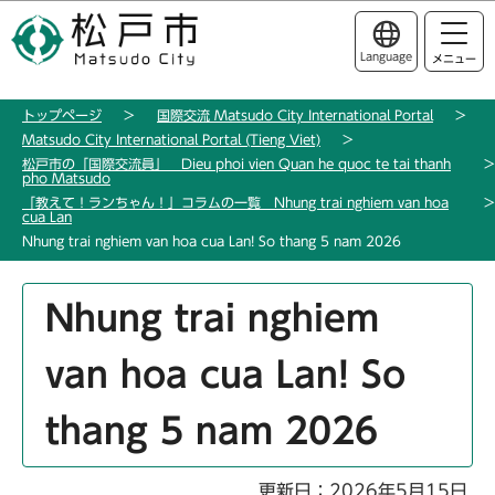
こ
このページの本文へ移動
の
Language
メニュー
ペ
ー
トップページ
国際交流 Matsudo City International Portal
ジ
Matsudo City International Portal (Tieng Viet)
の
松戸市の「国際交流員」 Dieu phoi vien Quan he quoc te tai thanh
先
pho Matsudo
「教えて！ランちゃん！」コラムの一覧 Nhung trai nghiem van hoa
頭
cua Lan
で
Nhung trai nghiem van hoa cua Lan! So thang 5 nam 2026
す
本
Nhung trai nghiem
文
こ
van hoa cua Lan! So
こ
か
thang 5 nam 2026
ら
更新日：2026年5月15日