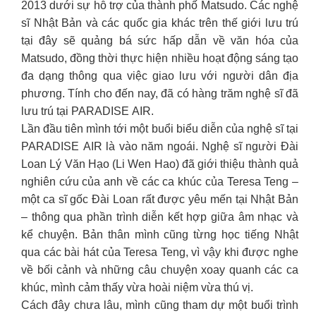
2013 dưới sự hỗ trợ của thành phố Matsudo. Các nghệ
sĩ Nhật Bản và các quốc gia khác trên thế giới lưu trú
tại đây sẽ quảng bá sức hấp dẫn về văn hóa của
Matsudo, đồng thời thực hiện nhiều hoạt động sáng tạo
đa dạng thông qua việc giao lưu với người dân địa
phương. Tính cho đến nay, đã có hàng trăm nghệ sĩ đã
lưu trú tại PARADISE AIR.
Lần đầu tiên mình tới một buổi biểu diễn của nghệ sĩ tại
PARADISE AIR là vào năm ngoái. Nghệ sĩ người Đài
Loan Lý Văn Hạo (Li Wen Hao) đã giới thiệu thành quả
nghiên cứu của anh về các ca khúc của Teresa Teng –
một ca sĩ gốc Đài Loan rất được yêu mến tại Nhật Bản
– thông qua phần trình diễn kết hợp giữa âm nhạc và
kể chuyện. Bản thân mình cũng từng học tiếng Nhật
qua các bài hát của Teresa Teng, vì vậy khi được nghe
về bối cảnh và những câu chuyện xoay quanh các ca
khúc, mình cảm thấy vừa hoài niệm vừa thú vị.
Cách đây chưa lâu, mình cũng tham dự một buổi trình