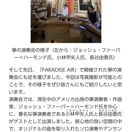
箏の演奏会の様子（左から：ジョッシュ・ファーバ
ー＝ハーモンド氏、小林甲矢人氏、長谷由香氏）
そして先日、「PARADISE AIR」で開催された箏の演
奏会にも足を運びました。今回は写真撮影が可能との
ことで、その様子をぜひ皆さんにもご紹介したいと思
います。
演奏会では、滞在中のアメリカ出身の箏演奏者・作曲
家、ジョッシュ・ファーバー＝ハーモンド氏を中心
こばやしはやと
ながたにゆか
に、著名な箏演奏者である
小林甲矢人
氏と
長谷由香
氏
がゲストとして出演しました。居心地の良い空間の中
で、オリジナルの曲を取り入れたソロ演奏やアンサン