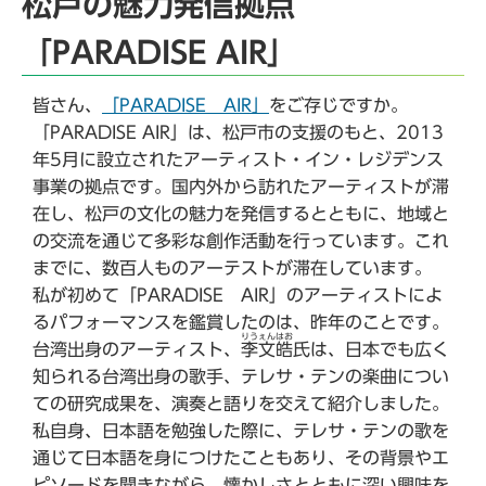
松戸の魅力発信拠点
「PARADISE AIR」
皆さん、
「PARADISE AIR」
をご存じですか。
「PARADISE AIR」は、松戸市の支援のもと、2013
年5月に設立されたアーティスト・イン・レジデンス
事業の拠点です。国内外から訪れたアーティストが滞
在し、松戸の文化の魅力を発信するとともに、地域と
の交流を通じて多彩な創作活動を行っています。これ
までに、数百人ものアーテストが滞在しています。
私が初めて「PARADISE AIR」のアーティストによ
るパフォーマンスを鑑賞したのは、昨年のことです。
りうぇんはお
台湾出身のアーティスト、
李文皓
氏は、日本でも広く
知られる台湾出身の歌手、テレサ・テンの楽曲につい
ての研究成果を、演奏と語りを交えて紹介しました。
私自身、日本語を勉強した際に、テレサ・テンの歌を
通じて日本語を身につけたこともあり、その背景やエ
ピソードを聞きながら、懐かしさとともに深い興味を