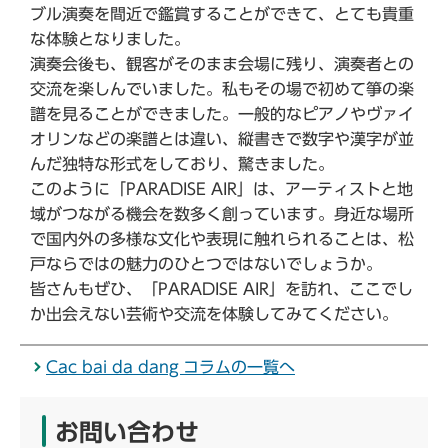
ブル演奏を間近で鑑賞することができて、とても貴重
な体験となりました。
演奏会後も、観客がそのまま会場に残り、演奏者との
交流を楽しんでいました。私もその場で初めて箏の楽
譜を見ることができました。一般的なピアノやヴァイ
オリンなどの楽譜とは違い、縦書きで数字や漢字が並
んだ独特な形式をしており、驚きました。
このように「PARADISE AIR」は、アーティストと地
域がつながる機会を数多く創っています。身近な場所
で国内外の多様な文化や表現に触れられることは、松
戸ならではの魅力のひとつではないでしょうか。
皆さんもぜひ、「PARADISE AIR」を訪れ、ここでし
か出会えない芸術や交流を体験してみてください。
Cac bai da dang コラムの一覧へ
お問い合わせ