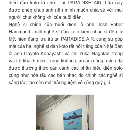
diễn đàn koto tổ chức tại PARADISE AIR. Lần này
được phép chụp ảnh nên mình muốn chia sẻ với mọi
người chút không khí của buổi diễn.
Nghệ sĩ chính của buổi diễn là anh Josh Faber
Hammond - một nghệ sĩ đàn koto kiêm nhạc sĩ đến từ
Mỹ, hiện đang lưu trú tại PARADISE AIR, cùng sự góp
mặt của hai nghệ sĩ đàn koto rất nổi tiếng của Nhật Bản
là anh Hayato Kobayashi và chị Yuka Nagatani trong
vai trò khách mời. Trong không gian ấm cúng, mình đã
được thưởng thức cận cảnh các phần biểu diễn solo
cũng như hòa tấu các bản nhạc do chính các nghệ sĩ
sáng tác, tạo nên một trải nghiệm vô cùng quý giá.