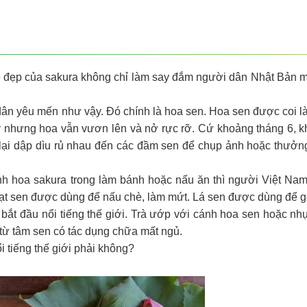
Vẻ đẹp của sakura không chỉ làm say đắm người dân Nhật Bản 
dân yêu mến như vậy. Đó chính là hoa sen. Hoa sen được coi l
ầy nhưng hoa vẫn vươn lên và nở rực rỡ. Cứ khoảng tháng 6, k
rẻ lại dập dìu rủ nhau đến các đầm sen để chụp ảnh hoặc thưởn
h hoa sakura trong làm bánh hoặc nấu ăn thì người Việt Na
ạt sen được dùng để nấu chè, làm mứt. Lá sen được dùng để gó
bắt đầu nổi tiếng thế giới. Trà ướp với cánh hoa sen hoặc nh
 từ tâm sen có tác dụng chữa mất ngủ.
i tiếng thế giới phải không?