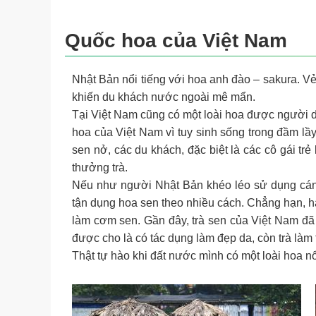
Quốc hoa của Việt Nam
Nhật Bản nổi tiếng với hoa anh đào – sakura. 
khiến du khách nước ngoài mê mẩn.
Tại Việt Nam cũng có một loài hoa được người 
hoa của Việt Nam vì tuy sinh sống trong đầm l
sen nở, các du khách, đặc biệt là các cô gái t
thưởng trà.
Nếu như người Nhật Bản khéo léo sử dụng cán
tận dụng hoa sen theo nhiều cách. Chẳng hạn, h
làm cơm sen. Gần đây, trà sen của Việt Nam đã 
được cho là có tác dụng làm đẹp da, còn trà làm
Thật tự hào khi đất nước mình có một loài hoa nổ