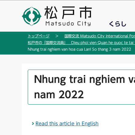
こ
の
ペ
くらし
ー
ジ
トップページ
国際交流 Matsudo City International Por
の
松戸市の「国際交流員」 Dieu phoi vien Quan he quoc te tai t
先
Nhung trai nghiem van hoa cua Lan! So thang 3 nam 2022
頭
で
す
本
Nhung trai nghiem v
文
こ
nam 2022
こ
か
ら
Read this article in English