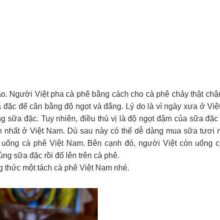
o. Người Việt pha cà phê bằng cách cho cà phê chảy thật ch
a đặc để cân bằng độ ngọt và đắng. Lý do là vì ngày xưa ở Vi
sữa đặc. Tuy nhiên, điều thú vị là độ ngọt đậm của sữa đặc l
ến nhất ở Việt Nam. Dù sau này có thể dễ dàng mua sữa tươi
i uống cà phê Việt Nam. Bên cạnh đó, người Việt còn uống 
ng sữa đặc rồi đổ lên trên cà phê.
 thức một tách cà phê Việt Nam nhé.