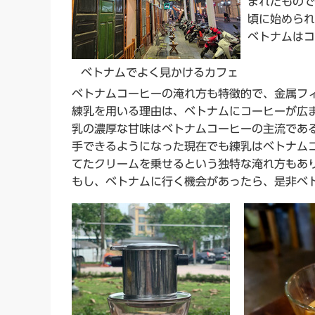
まれたもので
頃に始められ
ベトナムはコ
ベトナムでよく見かけるカフェ
ベトナムコーヒーの淹れ方も特徴的で、金属フ
練乳を用いる理由は、ベトナムにコーヒーが広
乳の濃厚な甘味はベトナムコーヒーの主流であ
手できるようになった現在でも練乳はベトナム
てたクリームを乗せるという独特な淹れ方もあ
もし、ベトナムに行く機会があったら、是非ベ