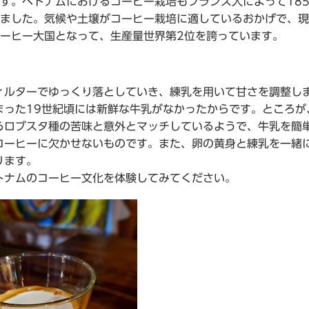
す。ベトナムにおけるコーヒー栽培もフランス人によって185
ました。気候や土壌がコーヒー栽培に適しているおかげで、現
ーヒー大国となって、生産量世界第2位を誇っています。
ィルターでゆっくり落としていき、練乳を用いて甘さを調整し
まった19世紀頃には新鮮な牛乳がなかったからです。ところが
るロブスタ種の苦味と意外とマッチしているようで、牛乳を簡
コーヒーに欠かせないものです。また、卵の黄身と練乳を一緒
ります。
トナムのコーヒー文化を体験してみてください。