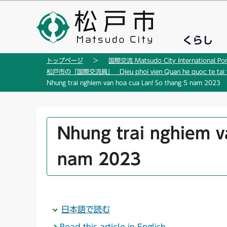
こ
の
ペ
くらし
ー
ジ
トップページ
国際交流 Matsudo City International Por
の
松戸市の「国際交流員」 Dieu phoi vien Quan he quoc te tai t
先
Nhung trai nghiem van hoa cua Lan! So thang 5 nam 2023
頭
で
す
本
Nhung trai nghiem v
文
こ
nam 2023
こ
か
ら
日本語で読む
Read this article in English