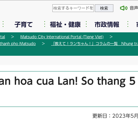
このページの本文へ移動
音
子育て
福祉・健康
市政情報
tal
Matsudo City International Portal (Tieng Viet)
hanh pho Matsudo
「教えて！ランちゃん！」コラムの一覧 Nhung trai ngh
an hoa cua Lan! So thang 5
更新日：2023年5