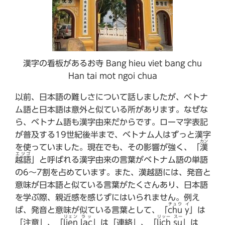
漢字の看板があるお寺 Bang hieu viet bang chu
Han tai mot ngoi chua
以前、日本語の難しさについて話しましたが、ベトナ
ム語と日本語は意外と似ている所があります。なぜな
ら、ベトナム語も漢字由来だからです。ローマ字表記
が普及する19世紀後半まで、ベトナム人はずっと漢字
カン
を使っていました。現在でも、その影響が強く、「
漢
エツゴ
越語
」と呼ばれる漢字由来の言葉がベトナム語の単語
の6～7割を占めています。また、漢越語には、発音と
意味が日本語と似ている言葉がたくさんあり、日本語
を学ぶ際、親近感を感じずにはいられません。例え
チュウ
イ
ば、発音と意味が似ている言葉として、「
chu
y
」は
リェン
ラッ
リッー
スー
「注意」、「
lien
lac
」は「連絡」、「
lich
su
」は