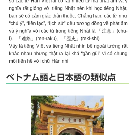
số các từ Hán Việt lại có rất nhiều từ mà phát âm và ý
nghĩa rất giống với tiếng Nhật nên khi học tiếng Nhật,
bạn sẽ có cảm giác thân thuộc. Chẳng hạn, các từ như
“chú ý”, “liên lạc”, “lịch sử” đều tương đồng về phát âm
và ý nghĩa với các từ trong tiếng Nhật là 「注意」(chu-
i)、「連絡」(ren-raku)、「歴史」(reki-shi).
Vậy là tiếng Việt và tiếng Nhật nhìn bề ngoài tưởng rất
khác nhau nhưng thật ra lại khá “gần gũi” vì có chung
mối liên hệ với chữ Hán nhỉ.
ベトナム語と日本語の類似点