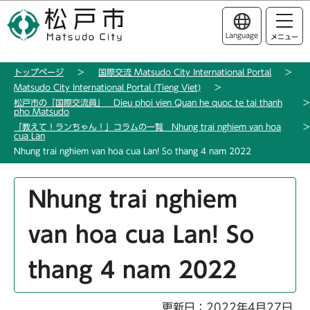
こ
このページの本文へ移動
の
Language
メニュー
ペ
ー
トップページ
国際交流 Matsudo City International Portal
ジ
Matsudo City International Portal (Tieng Viet)
の
松戸市の「国際交流員」 Dieu phoi vien Quan he quoc te tai thanh
先
pho Matsudo
「教えて！ランちゃん！」コラムの一覧 Nhung trai nghiem van hoa
頭
cua Lan
で
Nhung trai nghiem van hoa cua Lan! So thang 4 nam 2022
す
本
Nhung trai nghiem
文
こ
van hoa cua Lan! So
こ
か
thang 4 nam 2022
ら
更新日：2022年4月27日