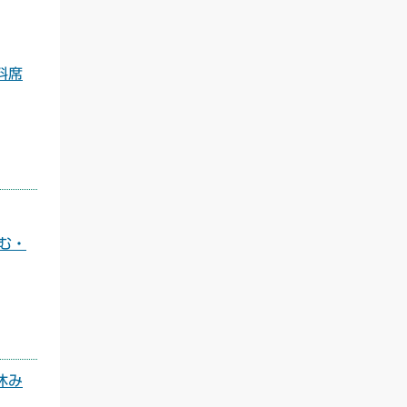
有料席
のよむ・
お休み