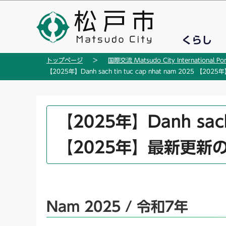
こ
の
ペ
くらし
ー
ジ
トップページ
国際交流 Matsudo City International Por
の
【2025年】Danh sach tin tuc cap nhat nam 2025 【2
先
頭
で
本
【2025年】Danh sach 
す
文
こ
【2025年】最新更新
こ
か
ら
Nam 2025 / 令和7年