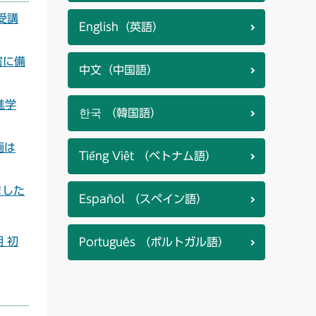
ス受講
English（英語）
 災害に備
中文（中国語）
校進学
한국 （韓国語）
動画は
Tiếng Việt （ベトナム語）
しました
Español （スペイン語）
期 初
Português （ポルトガル語）