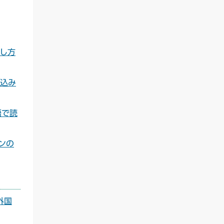
方出し方
の申込み
言語で読
スンの
 外国