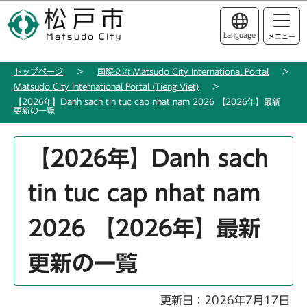
こ
このページの本文へ移動
の
Language
メニュー
ペ
ー
トップページ
国際交流 Matsudo City International Portal
ジ
Matsudo City International Portal (Tieng Viet)
の
【2026年】Danh sach tin tuc cap nhat nam 2026 【2026年】最新
先
更新の一覧
頭
本
で
【2026年】Danh sach
文
す
こ
tin tuc cap nhat nam
こ
か
2026 【2026年】最新
ら
更新の一覧
更新日：2026年7月17日