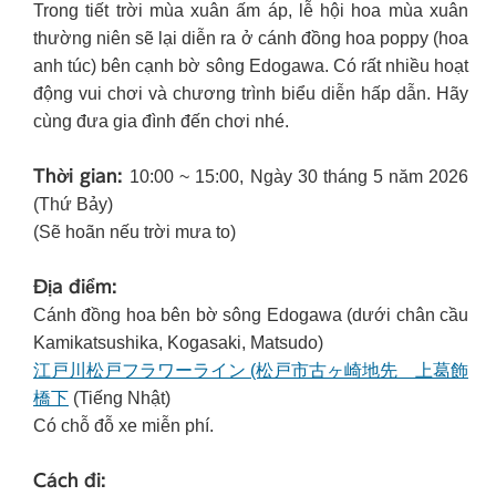
Trong tiết trời mùa xuân ấm áp, lễ hội hoa mùa xuân
thường niên sẽ lại diễn ra ở cánh đồng hoa poppy (hoa
anh túc) bên cạnh bờ sông Edogawa. Có rất nhiều hoạt
động vui chơi và chương trình biểu diễn hấp dẫn. Hãy
cùng đưa gia đình đến chơi nhé.
Thời gian:
10:00 ~ 15:00, Ngày 30 tháng 5 năm 2026
(Thứ Bảy)
(Sẽ hoãn nếu trời mưa to)
Địa điểm:
Cánh đồng hoa bên bờ sông Edogawa (dưới chân cầu
Kamikatsushika, Kogasaki, Matsudo)
江戸川松戸フラワーライン (松戸市古ヶ崎地先 上葛飾
橋下
(Tiếng Nhật)
Có chỗ đỗ xe miễn phí.
Cách đi: