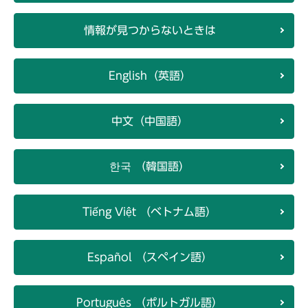
情報が見つからないときは
English（英語）
中文（中国語）
한국 （韓国語）
Tiếng Việt （ベトナム語）
Español （スペイン語）
Português （ポルトガル語）