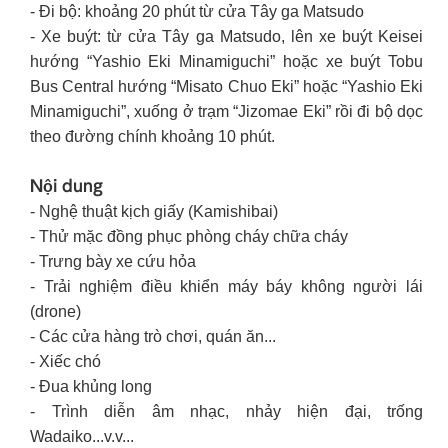
- Đi bộ: khoảng 20 phút từ cửa Tây ga Matsudo
- Xe buýt: từ cửa Tây ga Matsudo, lên xe buýt Keisei
hướng “Yashio Eki Minamiguchi” hoặc xe buýt Tobu
Bus Central hướng “Misato Chuo Eki” hoặc “Yashio Eki
Minamiguchi”, xuống ở trạm “Jizomae Eki” rồi đi bộ dọc
theo đường chính khoảng 10 phút.
Nội dung
- Nghệ thuật kịch giấy (Kamishibai)
- Thử mặc đồng phục phòng cháy chữa cháy
- Trưng bày xe cứu hỏa
- Trải nghiệm điều khiển máy báy không người lái
(drone)
- Các cửa hàng trò chơi, quán ăn...
- Xiếc chó
- Đua khủng long
- Trình diễn âm nhạc, nhảy hiện đại, trống
Wadaiko...v.v...