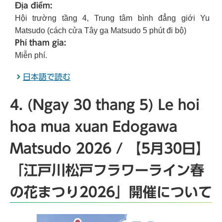
Địa điểm:
Hội trường tầng 4, Trung tâm bình đẳng giới Yu
Matsudo (cách cửa Tây ga Matsudo 5 phút đi bộ)
Phí tham gia:
Miễn phí.
日本語で読む
4. (Ngay 30 thang 5) Le hoi
hoa mua xuan Edogawa
Matsudo 2026 / 【5月30日】
「江戸川松戸フラワーライン春
の花まつり2026」開催について