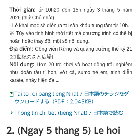
Thời gian:
từ 10h20 đến 15h ngày 3 tháng 5 năm
2026 (thứ Chủ nhật)
- Lễ khai mạc sẽ diễn ra tại sân khấu trung tâm từ 10h.
※ Tùy vào tình hình thời tiết mà chương trình có thể bị
hoãn hoặc thay đổi một số nội dung.
Địa điểm:
Công viên Rừng và quảng trường thế kỷ 21
(21世紀の森と広場)
Nội dung:
Hơn 20 trò chơi và hoạt động trải nghiệm
như đoàn tàu tí hon, vớt cá, sumo trẻ em, trình diễn
karate, nhảy hiện đại....
Tai to roi bang tieng Nhat / 日本語のチラシをダ
ウンロードする（PDF：2,045KB）
Thong tin chi tiet (tieng Nhat) / 日本語で読む
2. (Ngay 5 thang 5) Le hoi