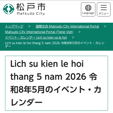
こ
このページの本文へ移動
の
Language
メニュー
ペ
ー
トップページ
国際交流 Matsudo City International Portal
ジ
Matsudo City International Portal (Tieng Viet)
の
イベント・カレンダー Lich su kien va le hoi
先
Lich su kien le hoi thang 5 nam 2026 令和8年5月のイベント・カレン
ダー
頭
で
本
す
Lich su kien le hoi
文
こ
thang 5 nam 2026 令
こ
か
和8年5月のイベント・カ
ら
レンダー