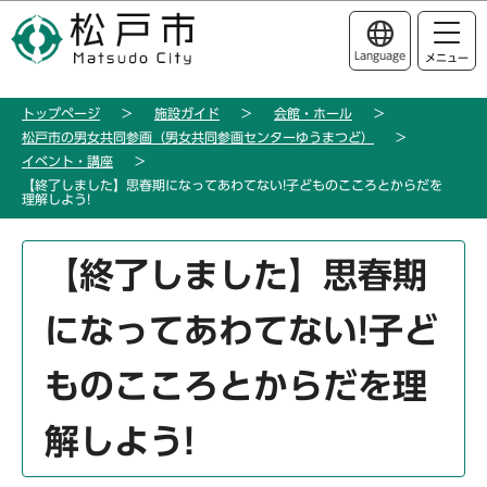
こ
このページの本文へ移動
の
Language
メニュー
ペ
ー
トップページ
施設ガイド
会館・ホール
ジ
松戸市の男女共同参画（男女共同参画センターゆうまつど）
の
イベント・講座
先
【終了しました】思春期になってあわてない!子どものこころとからだを
理解しよう!
頭
で
本
す
【終了しました】思春期
文
こ
になってあわてない!子ど
こ
か
ものこころとからだを理
ら
解しよう!