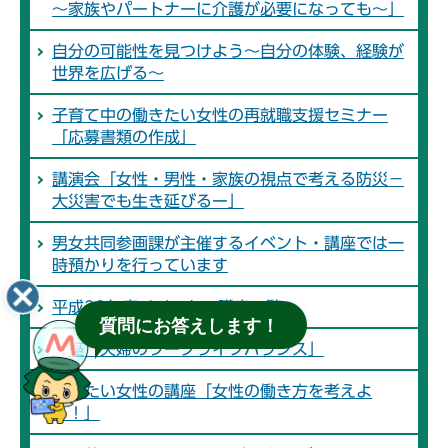
～家族やパートナーに介護が必要になっても～」
自分の可能性を見つけよう～自分の体験、経験が
世界を広げる～
子育て中の働きたい女性の再就職支援セミナー
「応募書類の作成」
講演会「女性・男性・家族の視点で考える防災－
大災害でも生き延びるー」
男女共同参画課が主催するイベント・講座では一
時預かりを行っています
平成28年度イベント・講座一覧
質問にお答えします！
講座「夫婦のワークライフバランス」
働きたい女性の講座「女性の働き方を考えよ
う！」