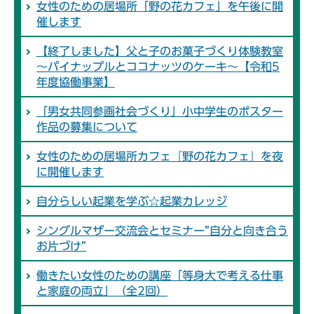
女性のための居場所「野の花カフェ」を午後に開
催します
【終了しました】父と子のお菓子づくり体験教室
～パイナップルとココナッツのケーキ～【令和5
年度協働事業】
「男女共同参画社会づくり」小中学生のポスター
作品の募集について
女性のための居場所カフェ『野の花カフェ』を夜
に開催します
自分らしい起業を学ぶ☆起業カレッジ
シングルマザー交流会とセミナー”自分と向き合う
お片づけ”
働きたい女性のための講座「等身大で考える仕事
と家庭の両立」（全2回）