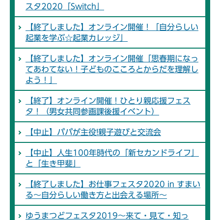
スタ2020「Switch」
【終了しました】オンライン開催！「自分らしい
起業を学ぶ☆起業カレッジ」
【終了しました】オンライン開催「思春期になっ
てあわてない！子どものこころとからだを理解し
よう！」
【終了】オンライン開催！ひとり親応援フェス
タ！（男女共同参画課後援イベント）
【中止】パパが主役!親子遊びと交流会
【中止】人生100年時代の「新セカンドライフ」
と「生き甲斐」
【終了しました】お仕事フェスタ2020 in すまい
る～自分らしい働き方と出会える場所～
ゆうまつどフェスタ2019～来て・見て・知っ