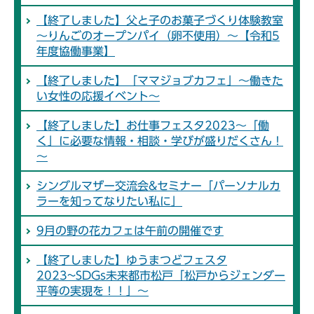
【終了しました】父と子のお菓子づくり体験教室
～りんごのオープンパイ（卵不使用）～【令和5
年度協働事業】
【終了しました】「ママジョブカフェ」～働きた
い女性の応援イベント～
【終了しました】お仕事フェスタ2023～「働
く」に必要な情報・相談・学びが盛りだくさん！
～
シングルマザー交流会&セミナー「パーソナルカ
ラーを知ってなりたい私に」
9月の野の花カフェは午前の開催です
【終了しました】ゆうまつどフェスタ
2023~SDGs未来都市松戸「松戸からジェンダー
平等の実現を！！」～