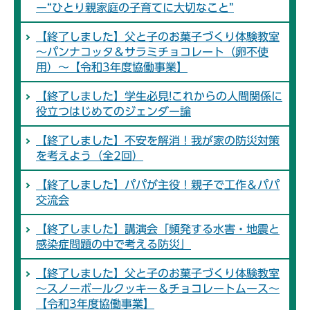
ー“ひとり親家庭の子育てに大切なこと”
【終了しました】父と子のお菓子づくり体験教室
～パンナコッタ＆サラミチョコレート（卵不使
用）～【令和3年度協働事業】
【終了しました】学生必見!これからの人間関係に
役立つはじめてのジェンダー論
【終了しました】不安を解消！我が家の防災対策
を考えよう（全2回）
【終了しました】パパが主役！親子で工作＆パパ
交流会
【終了しました】講演会「頻発する水害・地震と
感染症問題の中で考える防災」
【終了しました】父と子のお菓子づくり体験教室
～スノーボールクッキー＆チョコレートムース～
【令和3年度協働事業】