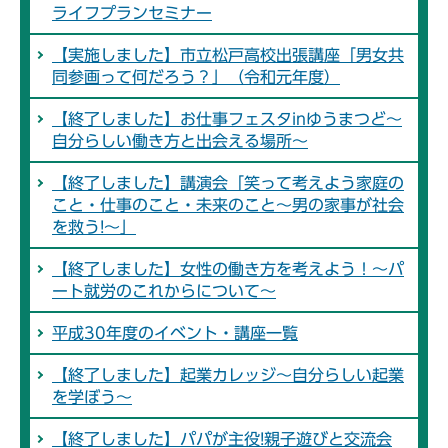
ライフプランセミナー
【実施しました】市立松戸高校出張講座「男女共
同参画って何だろう？」（令和元年度）
【終了しました】お仕事フェスタinゆうまつど～
自分らしい働き方と出会える場所～
【終了しました】講演会「笑って考えよう家庭の
こと・仕事のこと・未来のこと～男の家事が社会
を救う!～」
【終了しました】女性の働き方を考えよう！～パ
ート就労のこれからについて～
平成30年度のイベント・講座一覧
【終了しました】起業カレッジ～自分らしい起業
を学ぼう～
【終了しました】パパが主役!親子遊びと交流会