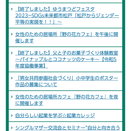
【終了しました】ゆうまつどフェスタ
2023~SDGs未来都市松戸「松戸からジェンダー
平等の実現を！！」～
女性のための居場所「野の花カフェ」を午後に開
催します
【終了しました】父と子のお菓子づくり体験教室
～パイナップルとココナッツのケーキ～【令和5
年度協働事業】
「男女共同参画社会づくり」小中学生のポスター
作品の募集について
女性のための居場所カフェ『野の花カフェ』を夜
に開催します
自分らしい起業を学ぶ☆起業カレッジ
シングルマザー交流会とセミナー”自分と向き合う