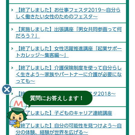
【終了しました】お仕事フェスタ2019～自分ら
しく働きたい女性のためのフェスタ～
【実施しました】出張講座「男女共同参画って何
だろう？」
【終了しました】女性活躍推進講座「起業サポー
トカレッジ～集客編～」
【終了しました】介護保険制度を使って自分らし
く生きよう～家族やパートナーに介護が必要にな
っても～
【終了しました】ゆうまつどフェスタ2018～
質問にお答えします！
HASSHIN!!～
【終了しました】子どものキャリア連続講座
【終了しました】自分の可能性を見つけよう～自
分の体験、経験が世界を広げる～