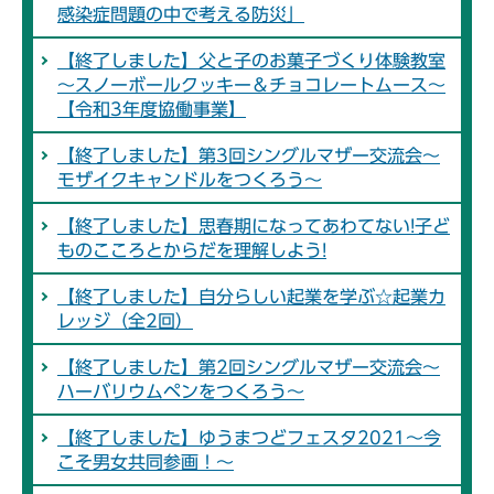
感染症問題の中で考える防災」
【終了しました】父と子のお菓子づくり体験教室
～スノーボールクッキー＆チョコレートムース～
【令和3年度協働事業】
【終了しました】第3回シングルマザー交流会～
モザイクキャンドルをつくろう～
【終了しました】思春期になってあわてない!子ど
ものこころとからだを理解しよう!
【終了しました】自分らしい起業を学ぶ☆起業カ
レッジ（全2回）
【終了しました】第2回シングルマザー交流会～
ハーバリウムペンをつくろう～
【終了しました】ゆうまつどフェスタ2021～今
こそ男女共同参画！～