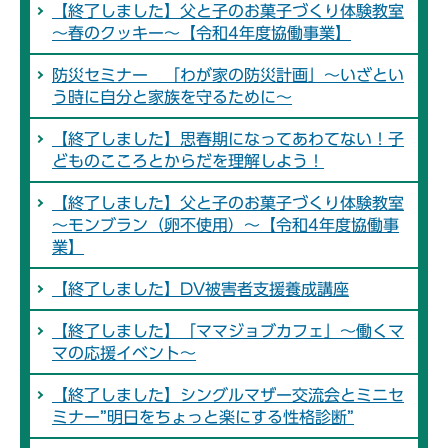
【終了しました】父と子のお菓子づくり体験教室
～春のクッキー～【令和4年度協働事業】
防災セミナー 「わが家の防災計画」～いざとい
う時に自分と家族を守るために～
【終了しました】思春期になってあわてない！子
どものこころとからだを理解しよう！
【終了しました】父と子のお菓子づくり体験教室
～モンブラン（卵不使用）～【令和4年度協働事
業】
【終了しました】DV被害者支援養成講座
【終了しました】「ママジョブカフェ」～働くマ
マの応援イベント～
【終了しました】シングルマザー交流会とミニセ
ミナー”明日をちょっと楽にする性格診断”