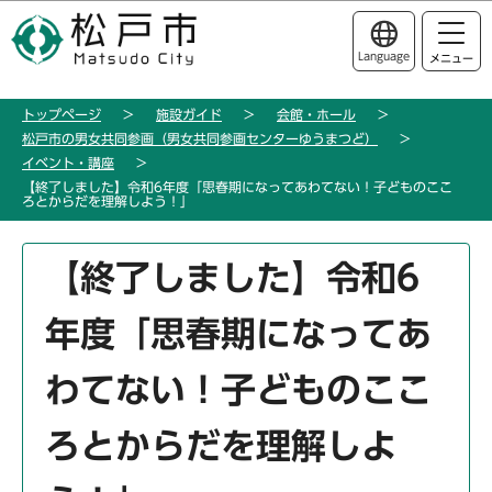
こ
このページの本文へ移動
の
Language
メニュー
ペ
ー
トップページ
施設ガイド
会館・ホール
ジ
松戸市の男女共同参画（男女共同参画センターゆうまつど）
の
イベント・講座
先
【終了しました】令和6年度「思春期になってあわてない！子どものここ
ろとからだを理解しよう！」
頭
で
本
す
【終了しました】令和6
文
こ
年度「思春期になってあ
こ
か
わてない！子どものここ
ら
ろとからだを理解しよ