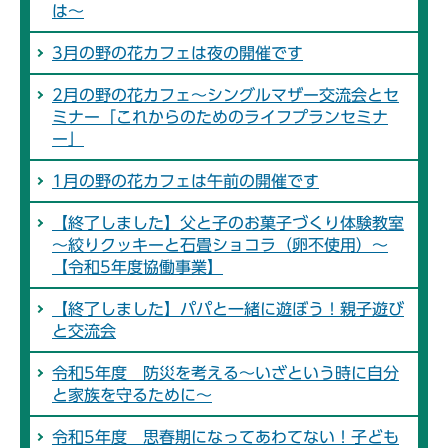
は～
3月の野の花カフェは夜の開催です
2月の野の花カフェ～シングルマザー交流会とセ
ミナー「これからのためのライフプランセミナ
ー」
1月の野の花カフェは午前の開催です
【終了しました】父と子のお菓子づくり体験教室
～絞りクッキーと石畳ショコラ（卵不使用）～
【令和5年度協働事業】
【終了しました】パパと一緒に遊ぼう！親子遊び
と交流会
令和5年度 防災を考える～いざという時に自分
と家族を守るために～
令和5年度 思春期になってあわてない！子ども