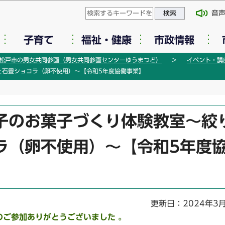
このページの本文へ移動
音
子育て
福祉・健康
市政情報
松戸市の男女共同参画（男女共同参画センターゆうまつど）
イベント・講
と石畳ショコラ（卵不使用）～【令和5年度協働事業】
子のお菓子づくり体験教室～絞
ラ（卵不使用）～【令和5年度
更新日：2024年3
ご参加ありがとうございました 。