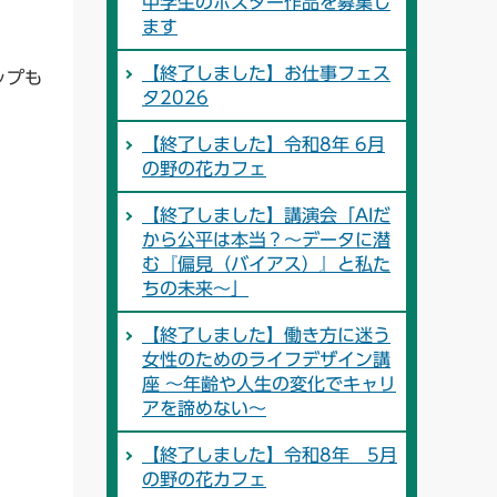
中学生のポスター作品を募集し
ます
【終了しました】お仕事フェス
ップも
タ2026
【終了しました】令和8年 6月
の野の花カフェ
【終了しました】講演会「AIだ
から公平は本当？～データに潜
む『偏見（バイアス）』と私た
ちの未来～」
【終了しました】働き方に迷う
女性のためのライフデザイン講
座 ～年齢や人生の変化でキャリ
アを諦めない～
【終了しました】令和8年 5月
の野の花カフェ