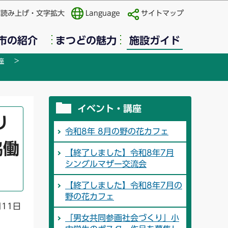
声読み上げ・文字拡大
Language
サイトマップ
市の紹介
まつどの魅力
施設ガイド
座
イベント・講座
り
令和8年 8月の野の花カフェ
協働
【終了しました】令和8年7月
シングルマザー交流会
【終了しました】令和8年7月の
野の花カフェ
月11日
「男女共同参画社会づくり」小