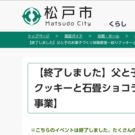
こ
の
ペ
くらし
ー
ジ
トップページ
施設ガイド
会館・ホール
の
【終了しました】父と子のお菓子づくり体験教室～絞りクッキー
先
頭
で
本
【終了しました】父と
す
文
こ
クッキーと石畳ショコ
こ
か
事業】
ら
※こちらのイベントは終了しました。たくさんの