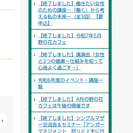
【終了しました】働きたい女性
のための講座～「働く」から考
える私の未来～（全3回）【要
申込】
【終了しました】令和7年5月
野の花カフェ
【終了しました】講演会「女性
と3つの健康～仕組みを知って
心地よく過ごす～」
令和6年度のイベント・講座一
覧
【終了しました】4月の野の花
カフェは午後の開催です
【終了しました】シングルマザ
ー交流会＆セミナー「アンガー
マネジメント 怒りと上手に付