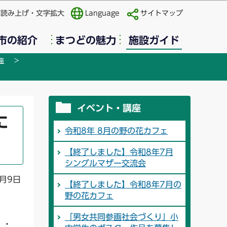
声読み上げ・文字拡大
Language
サイトマップ
市の紹介
まつどの魅力
施設ガイド
座
イベント・講座
に
令和8年 8月の野の花カフェ
【終了しました】令和8年7月
シングルマザー交流会
月9日
【終了しました】令和8年7月の
野の花カフェ
「男女共同参画社会づくり」小
・・