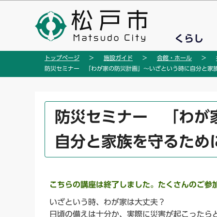
こ
の
ペ
くらし
ー
ジ
トップページ
施設ガイド
会館・ホール
の
防災セミナー 「わが家の防災計画」～いざという時に自分と家
先
頭
で
本
防災セミナー 「わが
す
文
こ
自分と家族を守るため
こ
か
ら
こちらの講座は終了しました。たくさんのご参
いざという時、わが家は大丈夫？
日頃の備えは十分か、実際に災害が起こったら