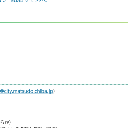
city.matsudo.chiba.jp
）
ちらか）