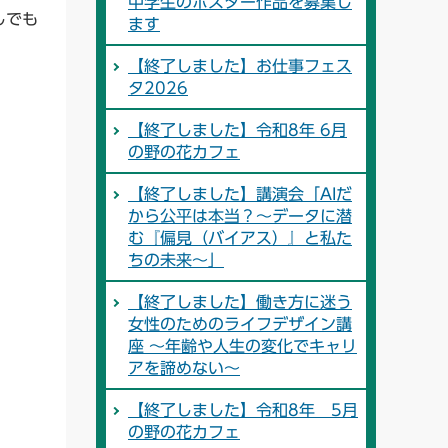
中学生のポスター作品を募集し
しでも
ます
【終了しました】お仕事フェス
タ2026
【終了しました】令和8年 6月
の野の花カフェ
【終了しました】講演会「AIだ
から公平は本当？～データに潜
む『偏見（バイアス）』と私た
ちの未来～」
【終了しました】働き方に迷う
女性のためのライフデザイン講
座 ～年齢や人生の変化でキャリ
アを諦めない～
【終了しました】令和8年 5月
の野の花カフェ