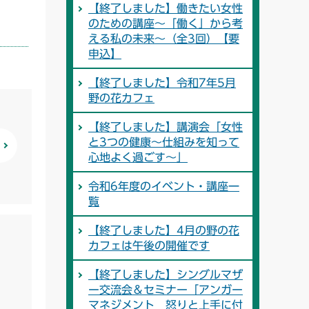
【終了しました】働きたい女性
のための講座～「働く」から考
える私の未来～（全3回）【要
申込】
【終了しました】令和7年5月
野の花カフェ
【終了しました】講演会「女性
と3つの健康～仕組みを知って
心地よく過ごす～」
令和6年度のイベント・講座一
覧
【終了しました】4月の野の花
カフェは午後の開催です
【終了しました】シングルマザ
ー交流会＆セミナー「アンガー
マネジメント 怒りと上手に付