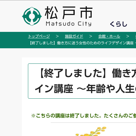
こ
の
ペ
くらし
ー
ジ
トップページ
施設ガイド
会館・ホール
の
【終了しました】働き方に迷う女性のためのライフデザイン講座 
先
頭
で
本
【終了しました】働き
す
文
こ
イン講座 ～年齢や人
こ
か
ら
※こちらの講座は終了しました。たくさんのご