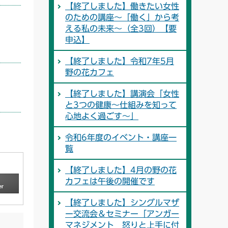
【終了しました】働きたい女性
のための講座～「働く」から考
える私の未来～（全3回）【要
申込】
【終了しました】令和7年5月
野の花カフェ
【終了しました】講演会「女性
と3つの健康～仕組みを知って
心地よく過ごす～」
令和6年度のイベント・講座一
覧
【終了しました】4月の野の花
カフェは午後の開催です
【終了しました】シングルマザ
ー交流会＆セミナー「アンガー
マネジメント 怒りと上手に付