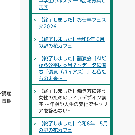
中学生のポスター作品を募集し
ます
【終了しました】お仕事フェス
タ2026
【終了しました】令和8年 6月
の野の花カフェ
【終了しました】講演会「AIだ
から公平は本当？～データに潜
む『偏見（バイアス）』と私た
ちの未来～」
【終了しました】働き方に迷う
ン講座
女性のためのライフデザイン講
、長期
座 ～年齢や人生の変化でキャリ
アを諦めない～
【終了しました】令和8年 5月
の野の花カフェ