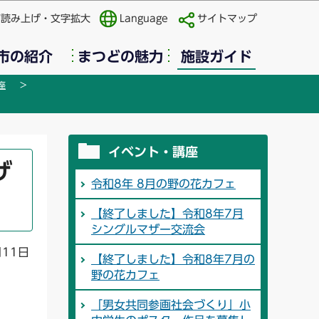
声読み上げ・文字拡大
Language
サイトマップ
市の紹介
まつどの魅力
施設ガイド
座
イベント・講座
ザ
令和8年 8月の野の花カフェ
【終了しました】令和8年7月
シングルマザー交流会
月11日
【終了しました】令和8年7月の
野の花カフェ
「男女共同参画社会づくり」小