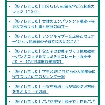
【終了しました】自分らしい起業を学ぶ☆起業カ
レッジ（全2回）
【終了しました】女性のエンパワメント講座～等
身大で考える仕事と家庭の両立～
【終了しました】シングルマザー交流会とセミナ
ー“ひとり親家庭の子育てに大切なこと”
【終了しました】父と子のお菓子づくり体験教室
～パンナコッタ＆サラミチョコレート（卵不使
用）～【令和3年度協働事業】
【終了しました】学生必見!これからの人間関係に
役立つはじめてのジェンダー論
【終了しました】不安を解消！我が家の防災対策
を考えよう（全2回）
【終了しました】パパが主役！親子で工作＆パパ