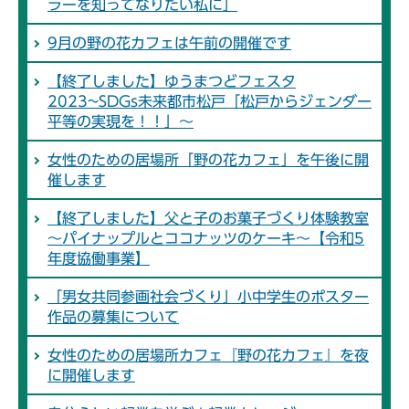
ラーを知ってなりたい私に」
9月の野の花カフェは午前の開催です
【終了しました】ゆうまつどフェスタ
2023~SDGs未来都市松戸「松戸からジェンダー
平等の実現を！！」～
女性のための居場所「野の花カフェ」を午後に開
催します
【終了しました】父と子のお菓子づくり体験教室
～パイナップルとココナッツのケーキ～【令和5
年度協働事業】
「男女共同参画社会づくり」小中学生のポスター
作品の募集について
女性のための居場所カフェ『野の花カフェ』を夜
に開催します