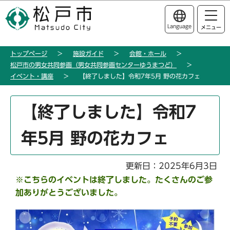
こ
このページの本文へ移動
の
Language
メニュー
ペ
ー
トップページ
施設ガイド
会館・ホール
ジ
松戸市の男女共同参画（男女共同参画センターゆうまつど）
の
イベント・講座
【終了しました】令和7年5月 野の花カフェ
先
頭
本
【終了しました】令和7
で
文
す
こ
年5月 野の花カフェ
こ
か
ら
更新日：2025年6月3日
※こちらのイベントは終了しました。たくさんのご参
加ありがとうございました。