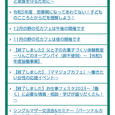
と家族を守るために～
令和5年度 思春期になってあわてない！子ども
のこころとからだを理解しよう！
12月の野の花カフェは午後の開催です
11月の野の花カフェは夜の開催です
【終了しました】父と子のお菓子づくり体験教室
～りんごのオープンパイ（卵不使用）～【令和5
年度協働事業】
【終了しました】「ママジョブカフェ」～働きた
い女性の応援イベント～
【終了しました】お仕事フェスタ2023～「働
く」に必要な情報・相談・学びが盛りだくさん！
～
シングルマザー交流会&セミナー「パーソナルカ