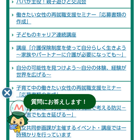
パパが主役！親子遊びと交流会
働きたい女性の再就職支援セミナー「応募書類の
作成」
子どものキャリア連続講座
講座「介護保険制度を使って自分らしく生きよう
～家族やパートナーに介護が必要になっても～」
自分の可能性を見つけよう～自分の体験、経験が
世界を広げる～
子育て中の働きたい女性の再就職支援セミナー
「応募書類の作成」
質問にお答えします！
講演会「女性・男性・家族の視点で考える防災－
大災害でも生き延びるー」
男女共同参画課が主催するイベント・講座では一
時預かりを行っています