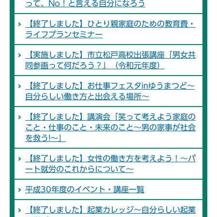
って、No！と言える自分になろう
【終了しました】ひとり親家庭のための教育費・
ライフプランセミナー
【実施しました】市立松戸高校出張講座「男女共
同参画って何だろう？」（令和元年度）
【終了しました】お仕事フェスタinゆうまつど～
自分らしい働き方と出会える場所～
【終了しました】講演会「笑って考えよう家庭の
こと・仕事のこと・未来のこと～男の家事が社会
を救う!～」
【終了しました】女性の働き方を考えよう！～パ
ート就労のこれからについて～
平成30年度のイベント・講座一覧
【終了しました】起業カレッジ～自分らしい起業