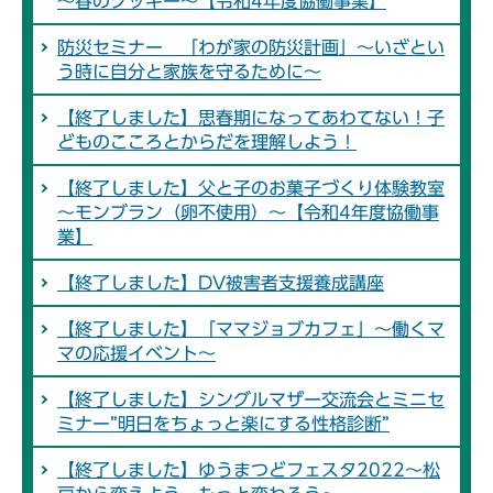
～春のクッキー～【令和4年度協働事業】
防災セミナー 「わが家の防災計画」～いざとい
う時に自分と家族を守るために～
【終了しました】思春期になってあわてない！子
どものこころとからだを理解しよう！
【終了しました】父と子のお菓子づくり体験教室
～モンブラン（卵不使用）～【令和4年度協働事
業】
【終了しました】DV被害者支援養成講座
【終了しました】「ママジョブカフェ」～働くマ
マの応援イベント～
【終了しました】シングルマザー交流会とミニセ
ミナー”明日をちょっと楽にする性格診断”
【終了しました】ゆうまつどフェスタ2022～松