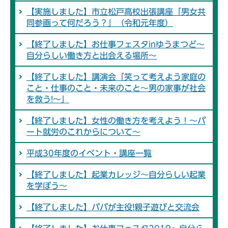
【実施しました】市立松戸高校出張講座「男女共
同参画って何だろう？」（令和元年度）
【終了しました】お仕事フェスタinゆうまつど～
自分らしい働き方と出会える場所～
【終了しました】講演会「笑って考えよう家庭の
こと・仕事のこと・未来のこと～男の家事が社会
を救う!～」
【終了しました】女性の働き方を考えよう！～パ
ート就労のこれからについて～
平成30年度のイベント・講座一覧
【終了しました】起業カレッジ～自分らしい起業
を学ぼう～
【終了しました】パパが主役!親子遊びと交流会