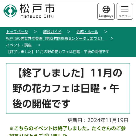
こ
このページの本文へ移動
の
Language
メニュー
ペ
ー
トップページ
施設ガイド
会館・ホール
ジ
松戸市の男女共同参画（男女共同参画センターゆうまつど）
の
イベント・講座
先
【終了しました】11月の野の花カフェは日曜・午後の開催です
頭
で
本
【終了しました】11月の
す
文
こ
野の花カフェは日曜・午
こ
か
後の開催です
ら
更新日：2024年11月19日
※こちらのイベントは終了しました。たくさんのご参
加ありがとうございました。