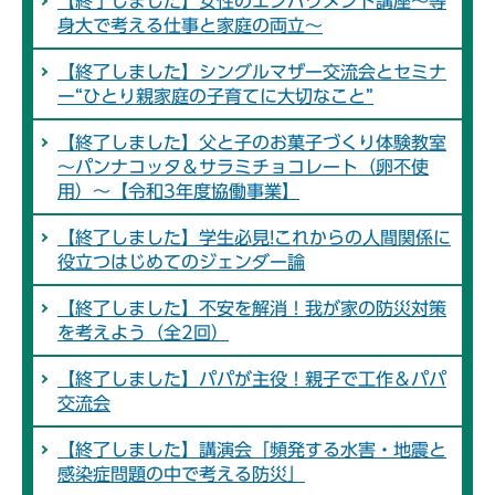
【終了しました】女性のエンパワメント講座～等
身大で考える仕事と家庭の両立～
【終了しました】シングルマザー交流会とセミナ
ー“ひとり親家庭の子育てに大切なこと”
【終了しました】父と子のお菓子づくり体験教室
～パンナコッタ＆サラミチョコレート（卵不使
用）～【令和3年度協働事業】
【終了しました】学生必見!これからの人間関係に
役立つはじめてのジェンダー論
【終了しました】不安を解消！我が家の防災対策
を考えよう（全2回）
【終了しました】パパが主役！親子で工作＆パパ
交流会
【終了しました】講演会「頻発する水害・地震と
感染症問題の中で考える防災」