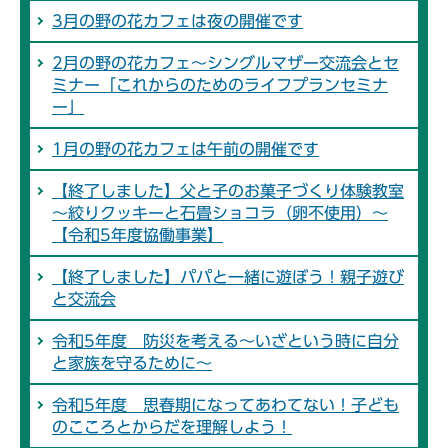
3月の野の花カフェは夜の開催です
2月の野の花カフェ～シングルマザー交流会とセ
ミナー「これからのためのライフプランセミナ
ー」
1月の野の花カフェは午前の開催です
【終了しました】父と子のお菓子づくり体験教室
～絞りクッキーと石畳ショコラ（卵不使用）～
【令和5年度協働事業】
【終了しました】パパと一緒に遊ぼう！親子遊び
と交流会
令和5年度 防災を考える～いざという時に自分
と家族を守るために～
令和5年度 思春期になってあわてない！子ども
のこころとからだを理解しよう！