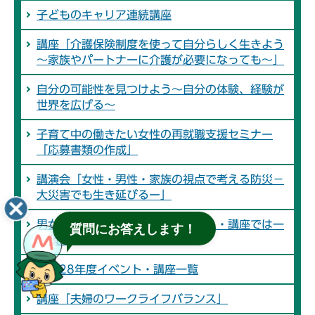
子どものキャリア連続講座
講座「介護保険制度を使って自分らしく生きよう
～家族やパートナーに介護が必要になっても～」
自分の可能性を見つけよう～自分の体験、経験が
世界を広げる～
子育て中の働きたい女性の再就職支援セミナー
「応募書類の作成」
講演会「女性・男性・家族の視点で考える防災－
大災害でも生き延びるー」
男女共同参画課が主催するイベント・講座では一
質問にお答えします！
時預かりを行っています
平成28年度イベント・講座一覧
講座「夫婦のワークライフバランス」