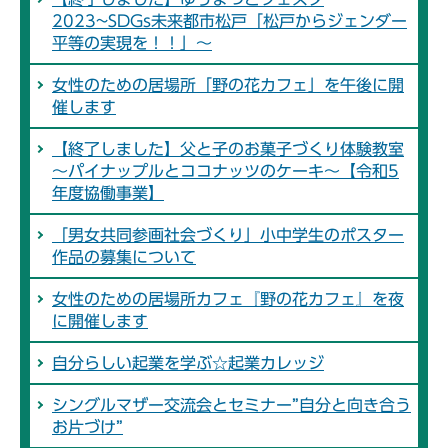
2023~SDGs未来都市松戸「松戸からジェンダー
平等の実現を！！」～
女性のための居場所「野の花カフェ」を午後に開
催します
【終了しました】父と子のお菓子づくり体験教室
～パイナップルとココナッツのケーキ～【令和5
年度協働事業】
「男女共同参画社会づくり」小中学生のポスター
作品の募集について
女性のための居場所カフェ『野の花カフェ』を夜
に開催します
自分らしい起業を学ぶ☆起業カレッジ
シングルマザー交流会とセミナー”自分と向き合う
お片づけ”