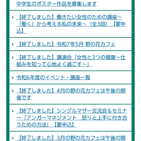
中学生のポスター作品を募集します
【終了しました】働きたい女性のための講座～
「働く」から考える私の未来～（全3回）【要申
込】
【終了しました】令和7年5月 野の花カフェ
【終了しました】講演会「女性と3つの健康～仕
組みを知って心地よく過ごす～」
令和6年度のイベント・講座一覧
【終了しました】4月の野の花カフェは午後の開
催です
【終了しました】シングルマザー交流会＆セミナ
ー「アンガーマネジメント 怒りと上手に付き合
うための方法」【要申込】
【終了しました】3月の野の花カフェは午後の開