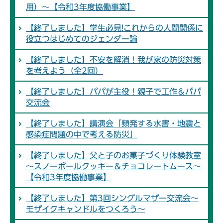
用）～【令和3年度協働事業】
【終了しました】学生必見!これからの人間関係に
役立つはじめてのジェンダー論
【終了しました】不安を解消！我が家の防災対策
を考えよう（全2回）
【終了しました】パパが主役！親子で工作＆パパ
交流会
【終了しました】講演会「頻発する水害・地震と
感染症問題の中で考える防災」
【終了しました】父と子のお菓子づくり体験教室
～スノーボールクッキー＆チョコレートムース～
【令和3年度協働事業】
【終了しました】第3回シングルマザー交流会～
モザイクキャンドルをつくろう～