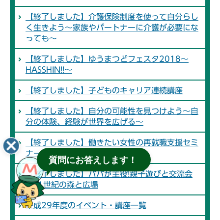
【終了しました】介護保険制度を使って自分らし
く生きよう～家族やパートナーに介護が必要にな
っても～
【終了しました】ゆうまつどフェスタ2018～
HASSHIN!!～
【終了しました】子どものキャリア連続講座
【終了しました】自分の可能性を見つけよう～自
分の体験、経験が世界を広げる～
【終了しました】働きたい女性の再就職支援セミ
ナー【応募書類の作成】
質問にお答えします！
【終了しました】パパが主役!親子遊びと交流会
in21世紀の森と広場
平成29年度のイベント・講座一覧