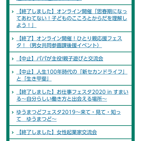
【終了しました】オンライン開催「思春期になっ
てあわてない！子どものこころとからだを理解し
よう！」
【終了】オンライン開催！ひとり親応援フェス
タ！（男女共同参画課後援イベント）
【中止】パパが主役!親子遊びと交流会
【中止】人生100年時代の「新セカンドライフ」
と「生き甲斐」
【終了しました】お仕事フェスタ2020 in すまい
る～自分らしい働き方と出会える場所～
ゆうまつどフェスタ2019～来て・見て・知っ
て ゆうまつど～
【終了しました】女性起業家交流会