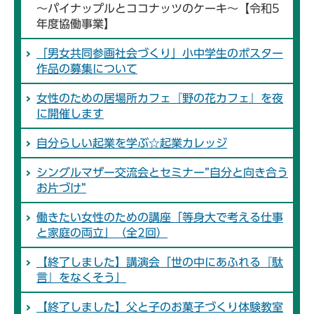
～パイナップルとココナッツのケーキ～【令和5
年度協働事業】
「男女共同参画社会づくり」小中学生のポスター
作品の募集について
女性のための居場所カフェ『野の花カフェ』を夜
に開催します
自分らしい起業を学ぶ☆起業カレッジ
シングルマザー交流会とセミナー”自分と向き合う
お片づけ”
働きたい女性のための講座「等身大で考える仕事
と家庭の両立」（全2回）
【終了しました】講演会「世の中にあふれる『駄
言』をなくそう」
【終了しました】父と子のお菓子づくり体験教室