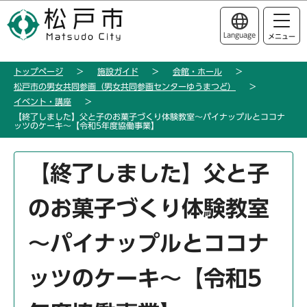
こ
このページの本文へ移動
の
Language
メニュー
ペ
ー
トップページ
施設ガイド
会館・ホール
ジ
松戸市の男女共同参画（男女共同参画センターゆうまつど）
の
イベント・講座
先
【終了しました】父と子のお菓子づくり体験教室～パイナップルとココナ
ッツのケーキ～【令和5年度協働事業】
頭
で
本
す
【終了しました】父と子
文
こ
のお菓子づくり体験教室
こ
か
～パイナップルとココナ
ら
ッツのケーキ～【令和5