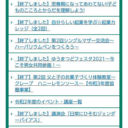
【終了しました】思春期になってあわてない!子ど
ものこころとからだを理解しよう!
【終了しました】自分らしい起業を学ぶ☆起業カ
レッジ（全2回）
【終了しました】第2回シングルマザー交流会～
ハーバリウムペンをつくろう～
【終了しました】ゆうまつどフェスタ2021～今
こそ男女共同参画！～
【終了】第2回 父と子のお菓子づくり体験教室～
クレープ ハニーレモンソース～【令和3年度協
働事業】
令和2年度のイベント・講座一覧
【終了しました】講演会「日常にひそむジェンダ
ーバイアス」