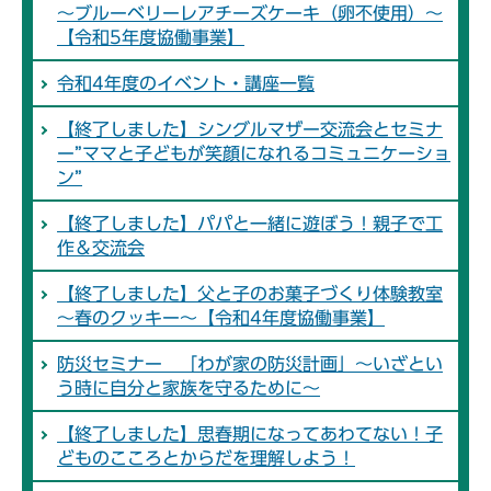
～ブルーベリーレアチーズケーキ（卵不使用）～
【令和5年度協働事業】
令和4年度のイベント・講座一覧
【終了しました】シングルマザー交流会とセミナ
ー”ママと子どもが笑顔になれるコミュニケーショ
ン”
【終了しました】パパと一緒に遊ぼう！親子で工
作＆交流会
【終了しました】父と子のお菓子づくり体験教室
～春のクッキー～【令和4年度協働事業】
防災セミナー 「わが家の防災計画」～いざとい
う時に自分と家族を守るために～
【終了しました】思春期になってあわてない！子
どものこころとからだを理解しよう！