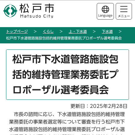
こ
このページの本文へ移動
の
Language
メニュー
ペ
ー
トップページ
くらし
上・下水道
下水道
ジ
松戸市下水道管路施設包括的維持管理業務委託プロポーザル選考委員会
の
先
本
頭
松戸市下水道管路施設包
文
で
こ
す
括的維持管理業務委託プ
こ
か
ロポーザル選考委員会
ら
更新日：2025年2月28日
市長の諮問に応じ、下水道管路施設包括的維持管理
業務委託の事業者選定等について審査を行う松戸市下
水道管路施設包括的維持管理業務委託プロポーザル選