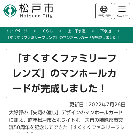
こ
このページの本文へ移動
の
Language
メニュー
ペ
ー
トップページ
くらし
上・下水道
下水道
ジ
「すくすくファミリーフレンズ」のマンホールカードが完成しました！
の
先
本
頭
「すくすくファミリーフ
文
で
こ
す
レンズ」のマンホールカ
こ
か
ードが完成しました！
ら
更新日：2022年7月26日
大好評の「矢切の渡し」デザインのマンホールカード
に加え、昨年松戸市とホワイトホース市の姉妹都市交
流50周年を記念してできた「すくすくファミリーフレ