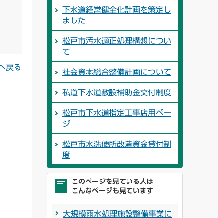
下水道経営健全化計画を策定し
ました
松戸市汚水適正処理構想につい
て
へ戻る
社会資本総合整備計画について
私道下水道敷設補助金交付制度
松戸市下水道指定工事店用ペー
ジ
松戸市水洗便所改造資金貸付制
度
このページを見ている人は
こんなページも見ています
大規模雨水処理施設整備事業に