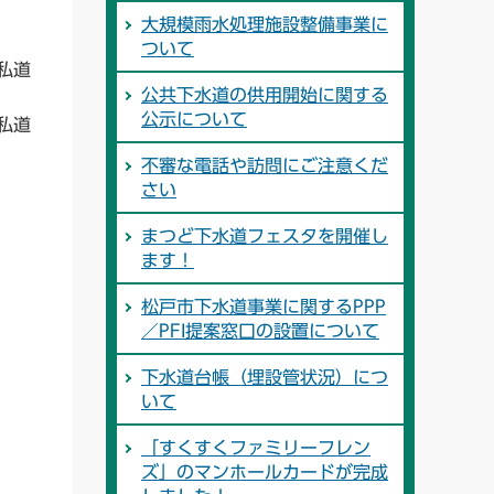
大規模雨水処理施設整備事業に
ついて
私道
公共下水道の供用開始に関する
公示について
私道
不審な電話や訪問にご注意くだ
さい
まつど下水道フェスタを開催し
ます！
松戸市下水道事業に関するPPP
／PFI提案窓口の設置について
下水道台帳（埋設管状況）につ
いて
「すくすくファミリーフレン
ズ」のマンホールカードが完成