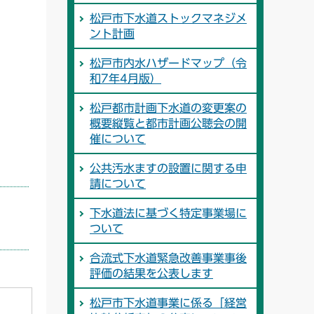
松戸市下水道ストックマネジメ
ント計画
松戸市内水ハザードマップ（令
和7年4月版）
松戸都市計画下水道の変更案の
概要縦覧と都市計画公聴会の開
催について
公共汚水ますの設置に関する申
請について
下水道法に基づく特定事業場に
ついて
合流式下水道緊急改善事業事後
評価の結果を公表します
松戸市下水道事業に係る「経営