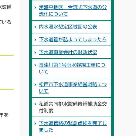
水設備
常盤平地区 合流式下水道の分
流化について
ている
内水浸水想定区域図の公表
下水道管が詰まってしまったら
下水道事業会計の財政状況
長津川第1号雨水幹線工事につ
いて
松戸市下水道事業経営戦略につ
いて
私道共同排水設備修繕補助金交
付制度
年を
下水道管路の緊急点検を完了し
ました