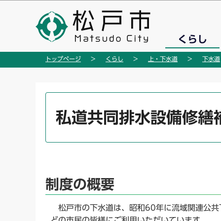
こ
の
ペ
くらし
ー
ジ
トップページ
くらし
上・下水道
下水道
の
先
頭
本
で
文
私道共同排水設備修繕
す
こ
こ
か
ら
制度の概要
松戸市の下水道は、昭和60年に流域関連公共
どの市民の皆様にご利用いただいています。