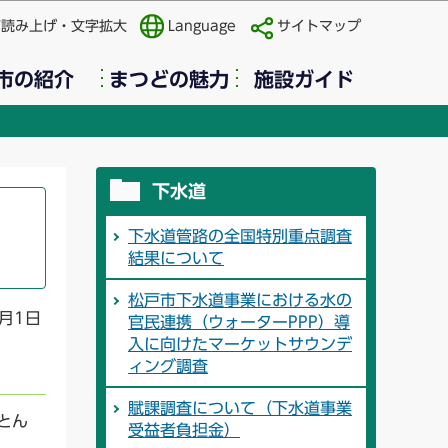
声読み上げ・文字拡大
Language
サイトマップ
市の紹介
まつどの魅力
施設ガイド
下水道
下水道管路の全国特別重点調査
結果について
松戸市下水道事業における水の
月1日
官民連携（ウォーターPPP）導
入に向けたマーケットサウンデ
ィング調査
賦課調査について（下水道事業
とん
受益者負担金）