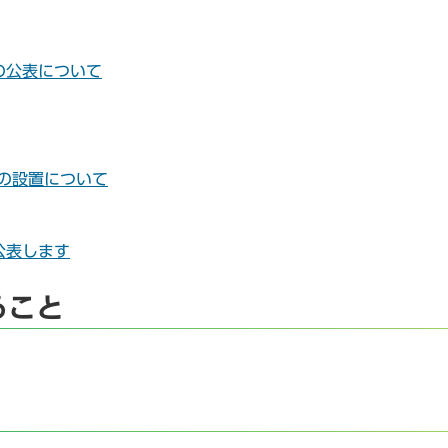
の公表について
口の設置について
公表します
ること