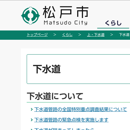
こ
の
ペ
くらし
ー
ジ
トップページ
くらし
上・下水道
下水道
の
先
頭
本
で
文
下水道
す
こ
こ
か
ら
下水道について
下水道管路の全国特別重点調査結果について
下水道管路の緊急点検を実施します