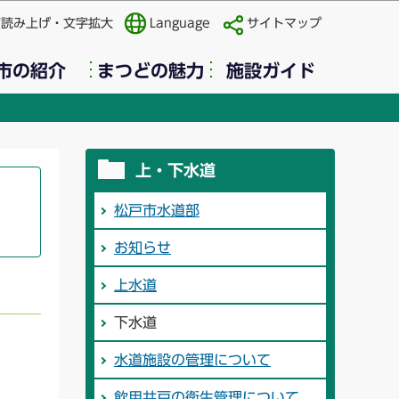
声読み上げ・文字拡大
Language
サイトマップ
市の紹介
まつどの魅力
施設ガイド
上・下水道
松戸市水道部
お知らせ
上水道
下水道
水道施設の管理について
飲用井戸の衛生管理について