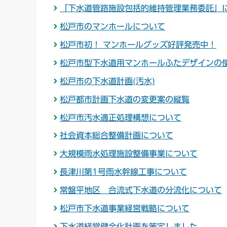
「下水道管路施設包括的維持管理業務委託」
松戸市のマンホールについて
松戸市初！ マンホールグッズ好評発売中！
松戸市型下水道用マンホールふたデザインの
松戸市の下水道計画(汚水)
松戸都市計画下水道の変更案の縦覧
松戸市汚水適正処理構想について
社会資本総合整備計画について
大規模雨水処理施設整備事業について
長津川第1号雨水幹線工事について
常盤平地区 合流式下水道の分流化について
松戸市下水道事業経営戦略について
下水道経営健全化計画を策定しました。