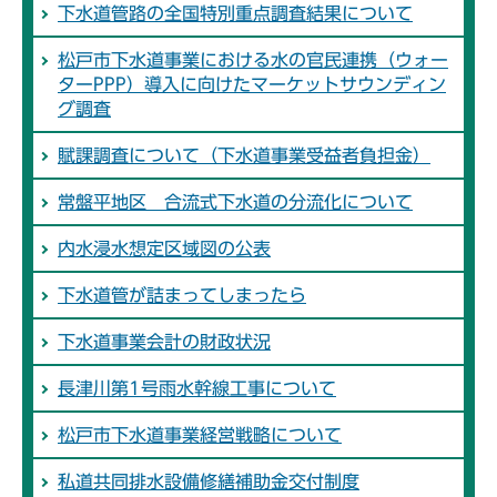
下水道管路の全国特別重点調査結果について
松戸市下水道事業における水の官民連携（ウォー
ターPPP）導入に向けたマーケットサウンディン
グ調査
賦課調査について（下水道事業受益者負担金）
常盤平地区 合流式下水道の分流化について
内水浸水想定区域図の公表
下水道管が詰まってしまったら
下水道事業会計の財政状況
長津川第1号雨水幹線工事について
松戸市下水道事業経営戦略について
私道共同排水設備修繕補助金交付制度