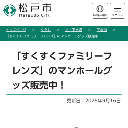
こ
このページの本文へ移動
の
Language
メニュー
ペ
ー
トップページ
くらし
上・下水道
下水道
ジ
「すくすくファミリーフレンズ」のマンホールグッズ販売中！
の
先
本
頭
「すくすくファミリーフ
文
で
こ
す
レンズ」のマンホールグ
こ
か
ッズ販売中！
ら
更新日：2025年9月16日