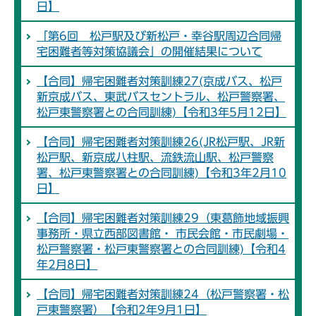
日】
「第6回 松戸駅及び新松戸・幸谷駅周辺合同帰
宅困難者等対策協議会」の開催結果について
【合同】帰宅困難者対策訓練27(京成バス、松戸
新京成バス、東武バスセントラル、松戸警察署、
松戸東警察署との合同訓練)【令和3年5月12日】
【合同】帰宅困難者対策訓練26(JR松戸駅、JR新
松戸駅、新京成八柱駅、流鉄流山駅、松戸警察
署、松戸東警察署との合同訓練)【令和3年2月10
日】
【合同】帰宅困難者対策訓練29（東葛飾地域振興
事務所・県立西部図書館・ 市民会館・市民劇場・
松戸警察署・松戸東警察署との合同訓練)【令和4
年2月8日】
【合同】帰宅困難者対策訓練24（松戸警察署・松
戸東警察署）【令和2年9月1日】