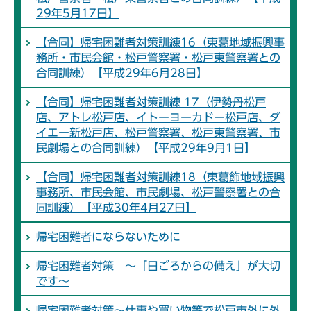
29年5月17日】
【合同】帰宅困難者対策訓練16（東葛地域振興事
務所・市民会館・松戸警察署・松戸東警察署との
合同訓練）【平成29年6月28日】
【合同】帰宅困難者対策訓練 17（伊勢丹松戸
店、アトレ松戸店、イトーヨーカドー松戸店、ダ
イエー新松戸店、松戸警察署、松戸東警察署、市
民劇場との合同訓練）【平成29年9月1日】
【合同】帰宅困難者対策訓練18（東葛飾地域振興
事務所、市民会館、市民劇場、松戸警察署との合
同訓練）【平成30年4月27日】
帰宅困難者にならないために
帰宅困難者対策 ～「日ごろからの備え」が大切
です～
帰宅困難者対策～仕事や買い物等で松戸市外に外