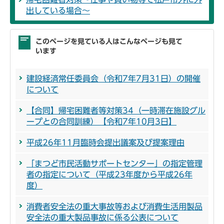
出している場合～
このページを見ている人はこんなページも見て
います
建設経済常任委員会（令和7年7月31日）の開催
について
【合同】帰宅困難者等対策34（一時滞在施設グル
ープとの合同訓練）【令和7年10月3日】
平成26年11月臨時会提出議案及び提案理由
「まつど市民活動サポートセンター」の指定管理
者の指定について（平成23年度から平成26年
度）
消費者安全法の重大事故等および消費生活用製品
安全法の重大製品事故に係る公表について