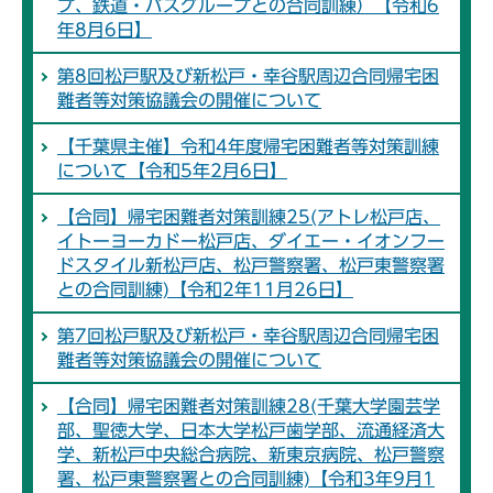
プ、鉄道・バスグループとの合同訓練）【令和6
年8月6日】
第8回松戸駅及び新松戸・幸谷駅周辺合同帰宅困
難者等対策協議会の開催について
【千葉県主催】令和4年度帰宅困難者等対策訓練
について【令和5年2月6日】
【合同】帰宅困難者対策訓練25(アトレ松戸店、
イトーヨーカドー松戸店、ダイエー・イオンフー
ドスタイル新松戸店、松戸警察署、松戸東警察署
との合同訓練)【令和2年11月26日】
第7回松戸駅及び新松戸・幸谷駅周辺合同帰宅困
難者等対策協議会の開催について
【合同】帰宅困難者対策訓練28(千葉大学園芸学
部、聖徳大学、日本大学松戸歯学部、流通経済大
学、新松戸中央総合病院、新東京病院、松戸警察
署、松戸東警察署との合同訓練)【令和3年9月1