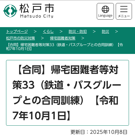
こ
このページの本文へ移動
の
Language
メニュー
ペ
ー
トップページ
くらし
防災・防犯
防災
ジ
松戸市の防災対策
帰宅困難者対策
の
【合同】帰宅困難者等対策33（鉄道・バスグループとの合同訓練）【令
先
和7年10月1日】
頭
本
で
【合同】帰宅困難者等対
文
す
こ
策33（鉄道・バスグルー
こ
か
プとの合同訓練）【令和
ら
7年10月1日】
更新日：2025年10月8日