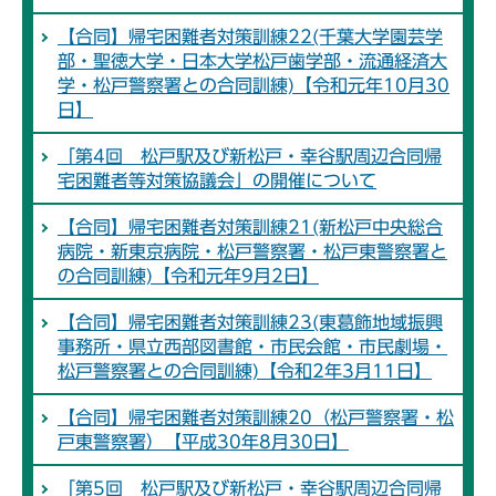
【合同】帰宅困難者対策訓練22(千葉大学園芸学
部・聖徳大学・日本大学松戸歯学部・流通経済大
学・松戸警察署との合同訓練)【令和元年10月30
日】
「第4回 松戸駅及び新松戸・幸谷駅周辺合同帰
宅困難者等対策協議会」の開催について
【合同】帰宅困難者対策訓練21(新松戸中央総合
病院・新東京病院・松戸警察署・松戸東警察署と
の合同訓練)【令和元年9月2日】
【合同】帰宅困難者対策訓練23(東葛飾地域振興
事務所・県立西部図書館・市民会館・市民劇場・
松戸警察署との合同訓練)【令和2年3月11日】
【合同】帰宅困難者対策訓練20（松戸警察署・松
戸東警察署）【平成30年8月30日】
「第5回 松戸駅及び新松戸・幸谷駅周辺合同帰