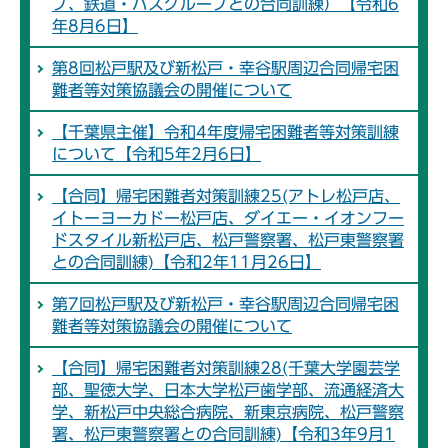
プ、鉄道・バスグループとの合同訓練）【令和6
年8月6日】
第8回松戸駅及び新松戸・幸谷駅周辺合同帰宅困
難者等対策協議会の開催について
【千葉県主催】令和4年度帰宅困難者等対策訓練
について【令和5年2月6日】
【合同】帰宅困難者対策訓練25(アトレ松戸店、
イトーヨーカドー松戸店、ダイエー・イオンフー
ドスタイル新松戸店、松戸警察署、松戸東警察署
との合同訓練)【令和2年11月26日】
第7回松戸駅及び新松戸・幸谷駅周辺合同帰宅困
難者等対策協議会の開催について
【合同】帰宅困難者対策訓練28(千葉大学園芸学
部、聖徳大学、日本大学松戸歯学部、流通経済大
学、新松戸中央総合病院、新東京病院、松戸警察
署、松戸東警察署との合同訓練)【令和3年9月1