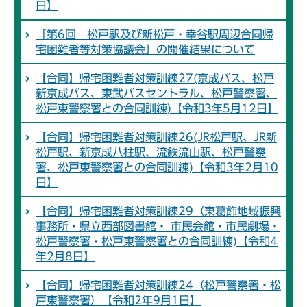
日】
「第6回 松戸駅及び新松戸・幸谷駅周辺合同帰
宅困難者等対策協議会」の開催結果について
【合同】帰宅困難者対策訓練27(京成バス、松戸
新京成バス、東武バスセントラル、松戸警察署、
松戸東警察署との合同訓練)【令和3年5月12日】
【合同】帰宅困難者対策訓練26(JR松戸駅、JR新
松戸駅、新京成八柱駅、流鉄流山駅、松戸警察
署、松戸東警察署との合同訓練)【令和3年2月10
日】
【合同】帰宅困難者対策訓練29（東葛飾地域振興
事務所・県立西部図書館・ 市民会館・市民劇場・
松戸警察署・松戸東警察署との合同訓練)【令和4
年2月8日】
【合同】帰宅困難者対策訓練24（松戸警察署・松
戸東警察署）【令和2年9月1日】