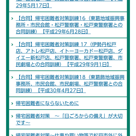
29年5月17日】
【合同】帰宅困難者対策訓練16（東葛地域振興事
務所・市民会館・松戸警察署・松戸東警察署との
合同訓練）【平成29年6月28日】
【合同】帰宅困難者対策訓練 17（伊勢丹松戸
店、アトレ松戸店、イトーヨーカドー松戸店、ダ
イエー新松戸店、松戸警察署、松戸東警察署、市
民劇場との合同訓練）【平成29年9月1日】
【合同】帰宅困難者対策訓練18（東葛飾地域振興
事務所、市民会館、市民劇場、松戸警察署との合
同訓練）【平成30年4月27日】
帰宅困難者にならないために
帰宅困難者対策 ～「日ごろからの備え」が大切
です～
帰宅困難者対策～仕事や買い物等で松戸市外に外