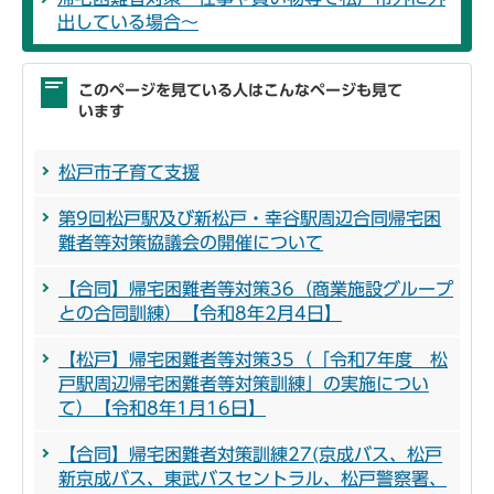
出している場合～
このページを見ている人はこんなページも見て
います
松戸市子育て支援
第9回松戸駅及び新松戸・幸谷駅周辺合同帰宅困
難者等対策協議会の開催について
【合同】帰宅困難者等対策36（商業施設グループ
との合同訓練）【令和8年2月4日】
【松戸】帰宅困難者等対策35（「令和7年度 松
戸駅周辺帰宅困難者等対策訓練」の実施につい
て）【令和8年1月16日】
【合同】帰宅困難者対策訓練27(京成バス、松戸
新京成バス、東武バスセントラル、松戸警察署、