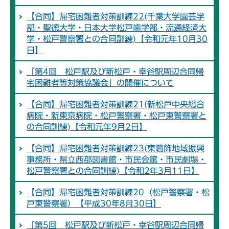
【合同】帰宅困難者対策訓練22(千葉大学園芸学
部・聖徳大学・日本大学松戸歯学部・流通経済大
学・松戸警察署との合同訓練)【令和元年10月30
日】
「第4回 松戸駅及び新松戸・幸谷駅周辺合同帰
宅困難者等対策協議会」の開催について
【合同】帰宅困難者対策訓練21(新松戸中央総合
病院・新東京病院・松戸警察署・松戸東警察署と
の合同訓練)【令和元年9月2日】
【合同】帰宅困難者対策訓練23(東葛飾地域振興
事務所・県立西部図書館・市民会館・市民劇場・
松戸警察署との合同訓練)【令和2年3月11日】
【合同】帰宅困難者対策訓練20（松戸警察署・松
戸東警察署）【平成30年8月30日】
「第5回 松戸駅及び新松戸・幸谷駅周辺合同帰