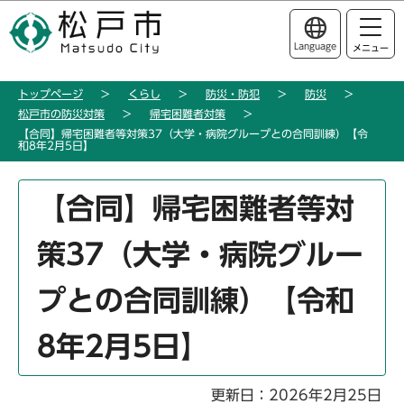
こ
このページの本文へ移動
の
Language
メニュー
ペ
ー
トップページ
くらし
防災・防犯
防災
ジ
松戸市の防災対策
帰宅困難者対策
の
【合同】帰宅困難者等対策37（大学・病院グループとの合同訓練）【令
先
和8年2月5日】
頭
本
で
【合同】帰宅困難者等対
文
す
こ
策37（大学・病院グルー
こ
か
プとの合同訓練）【令和
ら
8年2月5日】
更新日：2026年2月25日