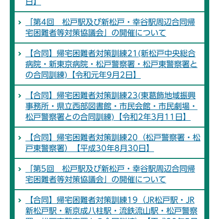
日】
「第4回 松戸駅及び新松戸・幸谷駅周辺合同帰
宅困難者等対策協議会」の開催について
【合同】帰宅困難者対策訓練21(新松戸中央総合
病院・新東京病院・松戸警察署・松戸東警察署と
の合同訓練)【令和元年9月2日】
【合同】帰宅困難者対策訓練23(東葛飾地域振興
事務所・県立西部図書館・市民会館・市民劇場・
松戸警察署との合同訓練)【令和2年3月11日】
【合同】帰宅困難者対策訓練20（松戸警察署・松
戸東警察署）【平成30年8月30日】
「第5回 松戸駅及び新松戸・幸谷駅周辺合同帰
宅困難者等対策協議会」の開催について
【合同】帰宅困難者対策訓練19（JR松戸駅・JR
新松戸駅・新京成八柱駅・流鉄流山駅・松戸警察