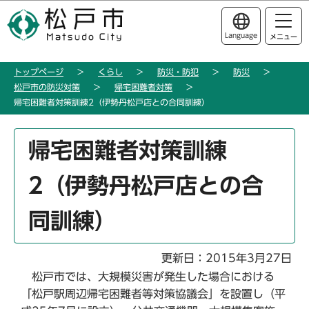
こ
このページの本文へ移動
の
Language
メニュー
ペ
ー
トップページ
くらし
防災・防犯
防災
ジ
松戸市の防災対策
帰宅困難者対策
の
帰宅困難者対策訓練2（伊勢丹松戸店との合同訓練）
先
頭
本
帰宅困難者対策訓練
で
文
す
こ
2（伊勢丹松戸店との合
こ
か
同訓練）
ら
更新日：2015年3月27日
松戸市では、大規模災害が発生した場合における
「松戸駅周辺帰宅困難者等対策協議会」を設置し（平