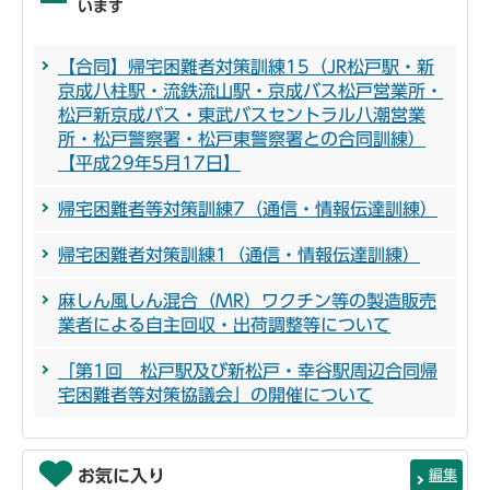
います
【合同】帰宅困難者対策訓練15（JR松戸駅・新
京成八柱駅・流鉄流山駅・京成バス松戸営業所・
松戸新京成バス・東武バスセントラル八潮営業
所・松戸警察署・松戸東警察署との合同訓練）
【平成29年5月17日】
帰宅困難者等対策訓練7（通信・情報伝達訓練）
帰宅困難者対策訓練1（通信・情報伝達訓練）
麻しん風しん混合（MR）ワクチン等の製造販売
業者による自主回収・出荷調整等について
「第1回 松戸駅及び新松戸・幸谷駅周辺合同帰
宅困難者等対策協議会」の開催について
お気に入り
編集