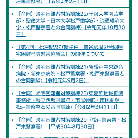
戸東警察署）【令和2年9月1日】
【合同】帰宅困難者対策訓練22(千葉大学園芸学
部・聖徳大学・日本大学松戸歯学部・流通経済大
学・松戸警察署との合同訓練)【令和元年10月30
日】
「第4回 松戸駅及び新松戸・幸谷駅周辺合同帰
宅困難者等対策協議会」の開催について
【合同】帰宅困難者対策訓練21(新松戸中央総合
病院・新東京病院・松戸警察署・松戸東警察署と
の合同訓練)【令和元年9月2日】
【合同】帰宅困難者対策訓練23(東葛飾地域振興
事務所・県立西部図書館・市民会館・市民劇場・
松戸警察署との合同訓練)【令和2年3月11日】
【合同】帰宅困難者対策訓練20（松戸警察署・松
戸東警察署）【平成30年8月30日】