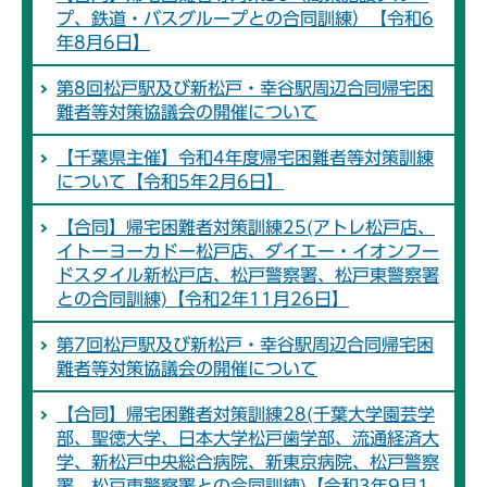
プ、鉄道・バスグループとの合同訓練）【令和6
年8月6日】
第8回松戸駅及び新松戸・幸谷駅周辺合同帰宅困
難者等対策協議会の開催について
【千葉県主催】令和4年度帰宅困難者等対策訓練
について【令和5年2月6日】
【合同】帰宅困難者対策訓練25(アトレ松戸店、
イトーヨーカドー松戸店、ダイエー・イオンフー
ドスタイル新松戸店、松戸警察署、松戸東警察署
との合同訓練)【令和2年11月26日】
第7回松戸駅及び新松戸・幸谷駅周辺合同帰宅困
難者等対策協議会の開催について
【合同】帰宅困難者対策訓練28(千葉大学園芸学
部、聖徳大学、日本大学松戸歯学部、流通経済大
学、新松戸中央総合病院、新東京病院、松戸警察
署、松戸東警察署との合同訓練)【令和3年9月1