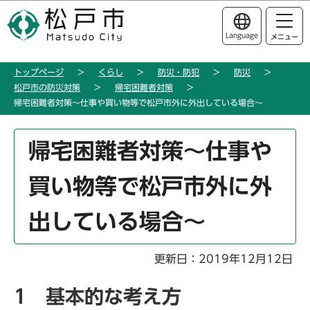
こ
このページの本文へ移動
の
Language
メニュー
ペ
ー
トップページ
くらし
防災・防犯
防災
ジ
松戸市の防災対策
帰宅困難者対策
の
帰宅困難者対策～仕事や買い物等で松戸市外に外出している場合～
先
頭
本
帰宅困難者対策～仕事や
で
文
す
こ
買い物等で松戸市外に外
こ
か
出している場合～
ら
更新日：2019年12月12日
1 基本的な考え方