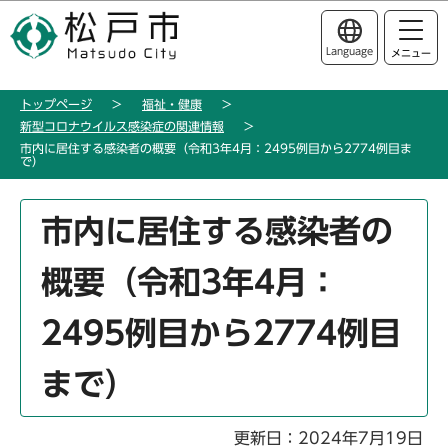
こ
このページの本文へ移動
の
Language
メニュー
ペ
ー
トップページ
福祉・健康
ジ
新型コロナウイルス感染症の関連情報
の
市内に居住する感染者の概要（令和3年4月：2495例目から2774例目ま
先
で）
頭
本
で
市内に居住する感染者の
文
す
こ
概要（令和3年4月：
こ
か
2495例目から2774例目
ら
まで）
更新日：2024年7月19日