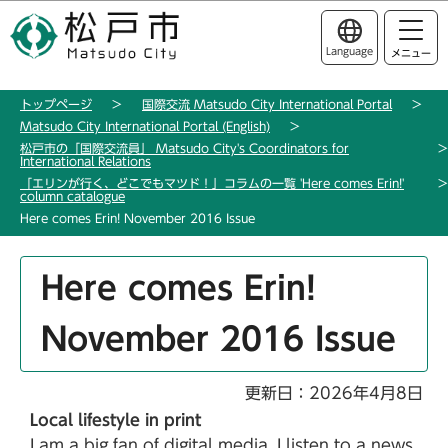
こ
このページの本文へ移動
の
Language
メニュー
ペ
ー
トップページ
国際交流 Matsudo City International Portal
ジ
Matsudo City International Portal (English)
の
松戸市の「国際交流員」 Matsudo City's Coordinators for
先
International Relations
「エリンが行く、どこでもマツド！」コラムの一覧 'Here comes Erin!'
頭
column catalogue
で
Here comes Erin! November 2016 Issue
す
本
Here comes Erin!
文
こ
November 2016 Issue
こ
か
ら
更新日：2026年4月8日
Local lifestyle in print
I am a big fan of digital media. I listen to a news