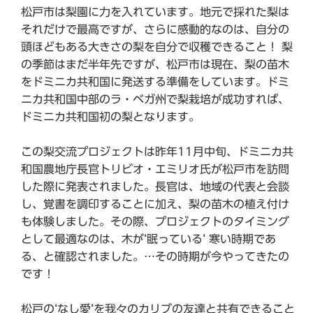
松戸市は梨園に力を入れています。地元で採れた梨は
それだけで最高ですが、さらに感動的なのは、自分の
頭ほどもある大きさの梨を自分で収穫できること！ 梨
の季節はまだ半年先ですが、松戸市は現在、梨の苗木
をドミニカ共和国に発送する準備をしています。ドミ
ニカ共和国中部のラ・ベガ州で梨栽培が成功すれば、
ドミニカ共和国初の梨となります。
この梨交流プロジェクトは昨年11月中旬、ドミニカ共
和国農地庁長官トリビオ・エミリオ氏が松戸市を訪問
した際に発表されました。長官は、地域の代表と会談
し、覚書を調印することに加え、梨の苗木の植え付け
も体験しました。その際、プロジェクトのタイミング
として最適なのは、木が‘眠っている’ 寒い時期であ
る、と確認されました。…その時期が今やってきたの
です！
松戸の‘なし愛’を我々のカリブの友達と共有できること