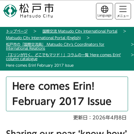
こ
このページの本文へ移動
の
Language
メニュー
ペ
ー
トップページ
国際交流 Matsudo City International Portal
ジ
Matsudo City International Portal (English)
の
松戸市の「国際交流員」 Matsudo City's Coordinators for
先
International Relations
「エリンが行く、どこでもマツド！」コラムの一覧 'Here comes Erin!'
頭
column catalogue
で
Here comes Erin! February 2017 Issue
す
本
Here comes Erin!
文
こ
February 2017 Issue
こ
か
ら
更新日：2026年4月8日
Sharing our pear ‘know-how’