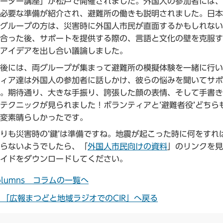
ーター講座」が松戸で開催されました。外国人の参加者には、
必要な準備が紹介され、避難所の働きも説明されました。日本
グループの方は、災害時に外国人市民が直面するかもしれない
合った後、サポートを提供する際の、言語と文化の壁を克服す
アイデアを出し合い議論しました。
後には、両グループが集まって避難所の模擬体験を一緒に行い
ィア達は外国人の参加者に話しかけ、彼らの悩みを聞いてサポ
。期待通り、大きな手振り、誇張した顔の表情、そして手書き
テクニックが見られました！ボランティアと‘避難者役’どちら
変素晴らしかったです。
りも災害時の‘鍵’は準備ですね。地震が起こった時に何をすれ
らないようでしたら、「
外国人市民向けの資料
」のリンクを見
イドをダウンロードしてください。
in's columns コラムの一覧へ
 on radio’ 「広報まつどと地域ラジオでのCIR」へ戻る