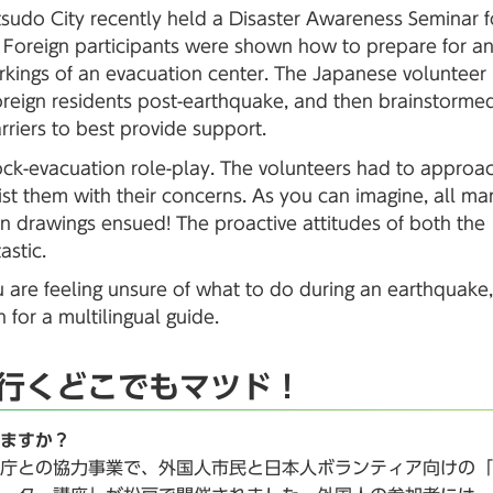
tsudo City recently held a Disaster Awareness Seminar f
. Foreign participants were shown how to prepare for a
kings of an evacuation center. The Japanese volunteer
oreign residents post-earthquake, and then brainstorme
riers to best provide support.
ck-evacuation role-play. The volunteers had to approa
ist them with their concerns. As you can imagine, all ma
en drawings ensued! The proactive attitudes of both the
astic.
ou are feeling unsure of what to do during an earthquake,
 for a multilingual guide.
が行くどこでもマツド！
ますか？
庁との協力事業で、外国人市民と日本人ボランティア向けの「