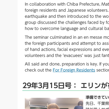
In collaboration with Chiba Prefecture, Ma
foreign residents and Japanese volunteers
earthquake and then introduced to the wor
group discussed the challenges faced by f
how to overcome language and cultural bar
The seminar culminated in an en messe mo
the foreign participants and attempt to ass
of hand actions, facial expressions and ev
volunteers and the ‘evacuees’ was just fant
All said and done, preparation is key. If y
check out the
For Foreign Residents
section
29年3月15日号： エリン
準備できてい
先日、千葉県