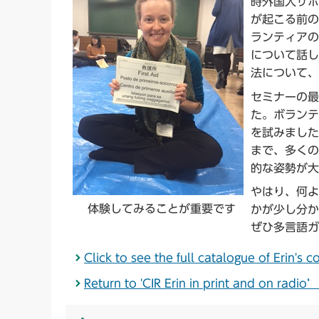
時外国人サポ
が起こる前の
ランティアの
について話し
法について、
セミナーの最
た。ボランテ
を試みました
まで、多くの
的な姿勢が大
やはり、何よ
体験してみることが重要です
かが少し分か
ぜひ多言語ガ
Click to see the full catalogue of Er
Return to 'CIR Erin in print and