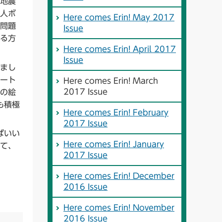
地震
人ボ
Here comes Erin! May 2017
問題
Issue
る方
Here comes Erin! April 2017
Issue
まし
ート
Here comes Erin! March
2017 Issue
の絵
も積極
Here comes Erin! February
2017 Issue
ばいい
Here comes Erin! January
て、
2017 Issue
Here comes Erin! December
2016 Issue
Here comes Erin! November
2016 Issue