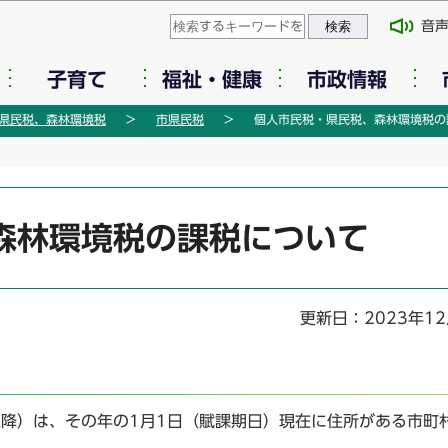
このページの本文へ移動
音
子育て
福祉・健康
市政情報
県民税、森林環境税
市県民税
個人市民税・県民税、森林環境税の
森林環境税の課税について
更新日：2023年1
降）は、その年の1月1日（賦課期日）現在に住所がある市町