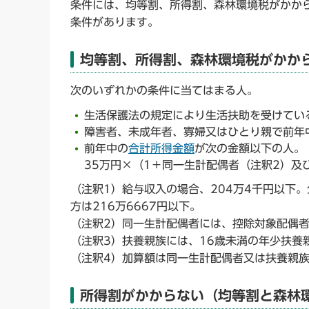
条件には、均等割、所得割、森林環境税がかか
条件があります。
均等割、所得割、森林環境税がかか
次のいずれかの条件に当てはまる人。
生活保護法の規定により生活扶助を受けてい
障害者、未成年者、寡婦又はひとり親で前年
前年中の
合計所得金額
が次の金額以下の人。
35万円×（1＋同一生計配偶者（注釈2）及
（注釈1）給与収入の場合、204万4千円以下。
方は216万6667円以下。
（注釈2）同一生計配偶者には、控除対象配偶
（注釈3）扶養親族には、16歳未満の年少扶養
（注釈4）加算額は同一生計配偶者又は扶養親
所得割がかからない（均等割と森林