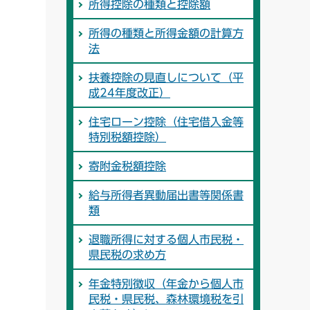
所得控除の種類と控除額
所得の種類と所得金額の計算方
法
扶養控除の見直しについて（平
成24年度改正）
住宅ローン控除（住宅借入金等
特別税額控除）
寄附金税額控除
給与所得者異動届出書等関係書
類
退職所得に対する個人市民税・
県民税の求め方
年金特別徴収（年金から個人市
民税・県民税、森林環境税を引