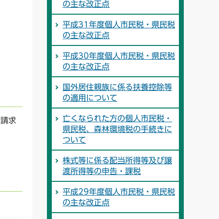
の主な改正点
平成31年度個人市民税・県民税
の主な改正点
平成30年度個人市民税・県民税
の主な改正点
国外居住親族に係る扶養控除等
の適用について
亡くなられた方の個人市民税・
査請求
県民税、森林環境税の手続きに
ついて
株式等に係る配当所得等及び譲
渡所得等の申告・課税
平成29年度個人市民税・県民税
の主な改正点