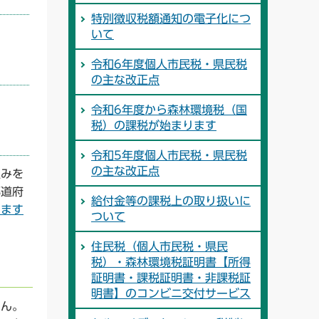
特別徴収税額通知の電子化につ
いて
令和6年度個人市民税・県民税
の主な改正点
令和6年度から森林環境税（国
税）の課税が始まります
令和5年度個人市民税・県民税
の主な改正点
組みを
都道府
給付金等の課税上の取り扱いに
ります
ついて
住民税（個人市民税・県民
税）・森林環境税証明書【所得
証明書・課税証明書・非課税証
明書】のコンビニ交付サービス
せん。