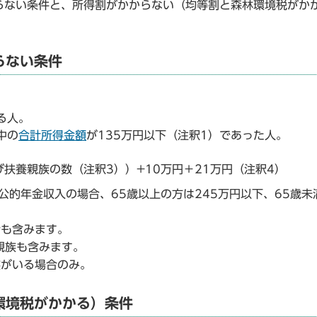
らない条件と、所得割がかからない（均等割と森林環境税がか
らない条件
る人。
中の
合計所得金額
が135万円以下（注釈1）であった人。
び扶養親族の数（注釈3））+10万円＋21万円（注釈4）
公的年金収入の場合、65歳以上の方は245万円以下、65歳未
者も含みます。
親族も含みます。
族がいる場合のみ。
環境税がかかる）条件