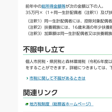
前年中の
総所得金額等
が次の金額以下の人。
35万円×（1＋同一生計配偶者（注釈1）及び扶
（注釈1）同一生計配偶者には、控除対象配偶
（注釈2）扶養親族には、16歳未満の年少扶養
（注釈3）加算額は同一生計配偶者又は扶養親
不服申し立て
個人市民税・県民税と森林環境税（令和6年度
をすることができます。詳細につきましては、
市税に関して不服があるときは
関連リンク
地方税制度（総務省ホームページ）