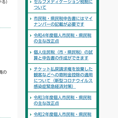
セルフメディケーション税制に
かる）
ついて
市民税・県民税申告書にはマイ
ナンバーの記載が必要です
令和4年度個人市民税・県民税
の主な改正点
個人住民税（市・県民税）の試
算と申告書の作成ができます
チケット払戻請求権を放棄した
満の
観客などへの寄附金控除の適用
について（新型コロナウイルス
感染症緊急経済対策）
令和3年度個人市民税・県民税
の主な改正点
令和2年度個人市民税・県民税