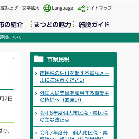
声読み上げ・文字拡大
Language
サイトマップ
市の紹介
まつどの魅力
施設ガイド
課税について
市県民税
市民税の納付を促す不審なメー
ルにご注意ください
外国人従業員を雇用する事業主
2月7日
の皆様へ（お願い）
令和8年度個人市民税・県民税
の主な改正点
村で、
令和7年度分 個人市民税・県