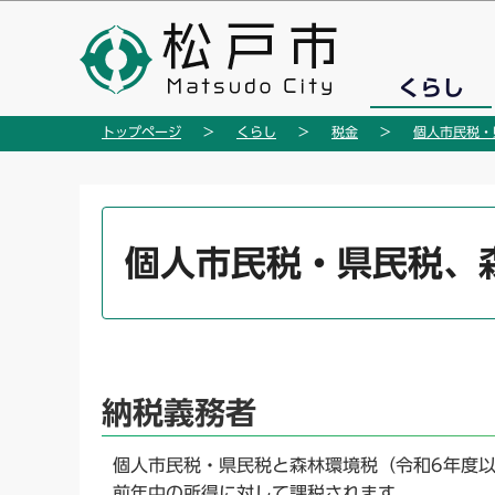
こ
の
ペ
くらし
ー
ジ
トップページ
くらし
税金
個人市民税・
の
先
頭
本
で
文
個人市民税・県民税、
す
こ
こ
か
ら
納税義務者
個人市民税・県民税と森林環境税（令和6年度以
前年中の所得に対して課税されます。