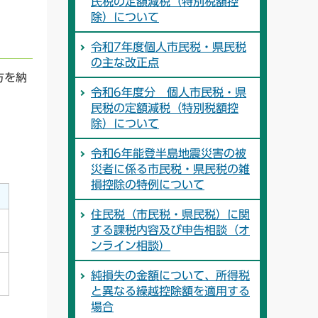
民税の定額減税（特別税額控
除）について
令和7年度個人市民税・県民税
の主な改正点
方を納
令和6年度分 個人市民税・県
民税の定額減税（特別税額控
。
除）について
令和6年能登半島地震災害の被
災者に係る市民税・県民税の雑
損控除の特例について
住民税（市民税・県民税）に関
する課税内容及び申告相談（オ
ンライン相談）
純損失の金額について、所得税
と異なる繰越控除額を適用する
場合