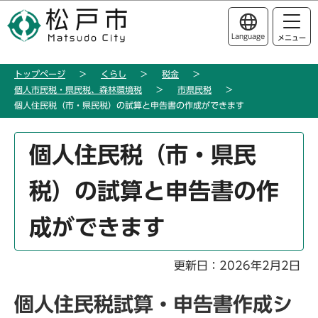
こ
このページの本文へ移動
の
Language
メニュー
ペ
ー
トップページ
くらし
税金
ジ
個人市民税・県民税、森林環境税
市県民税
の
個人住民税（市・県民税）の試算と申告書の作成ができます
先
頭
本
個人住民税（市・県民
で
文
す
こ
税）の試算と申告書の作
こ
か
成ができます
ら
更新日：2026年2月2日
個人住民税試算・申告書作成シ