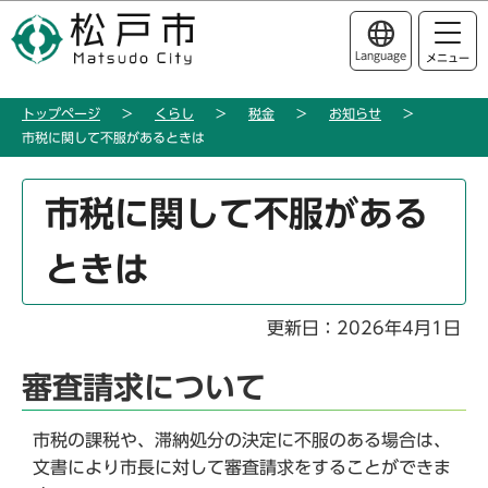
こ
このページの本文へ移動
の
Language
メニュー
ペ
ー
トップページ
くらし
税金
お知らせ
ジ
市税に関して不服があるときは
の
先
本
頭
市税に関して不服がある
文
で
こ
す
ときは
こ
か
ら
更新日：2026年4月1日
審査請求について
市税の課税や、滞納処分の決定に不服のある場合は、
文書により市長に対して審査請求をすることができま