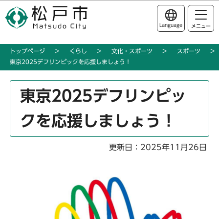
こ
このページの本文へ移動
の
Language
メニュー
ペ
ー
トップページ
くらし
文化・スポーツ
スポーツ
ジ
東京2025デフリンピックを応援しましょう！
の
先
本
頭
東京2025デフリンピッ
文
で
こ
す
クを応援しましょう！
こ
か
ら
更新日：2025年11月26日