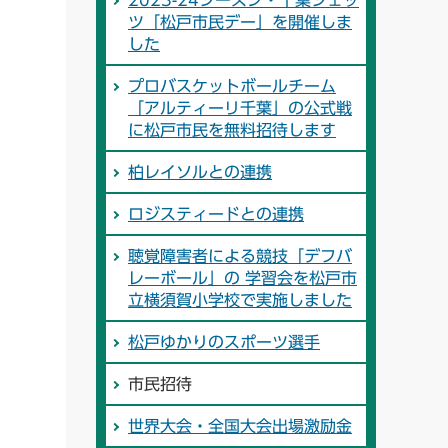
2023-24シーズン・千葉ジェッ
ツ「松戸市民デー」を開催しま
した
プロバスケットボールチーム
「アルティーリ千葉」の公式戦
に松戸市民を無料招待します
柏レイソルとの連携
ロジスティードとの連携
聴覚障害者による競技「デフバ
レーボール」の 学習会を松戸市
立横須賀小学校で実施しました
松戸ゆかりのスポーツ選手
市民招待
世界大会・全国大会出場激励金