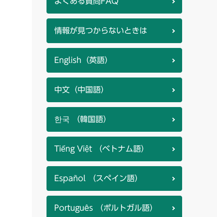
よくある質問FAQ
情報が見つからないときは
English（英語）
中文（中国語）
한국 （韓国語）
Tiếng Việt （ベトナム語）
Español （スペイン語）
Português （ポルトガル語）