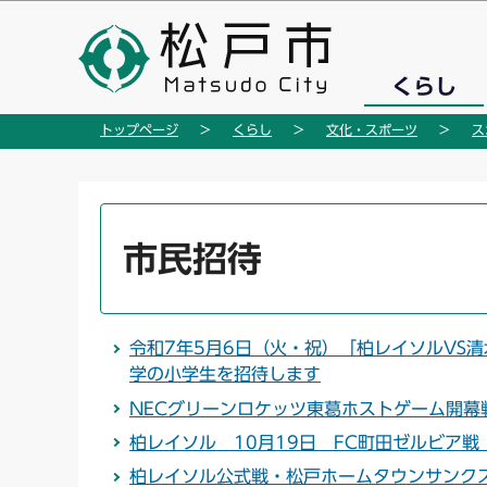
こ
の
ペ
くらし
ー
ジ
トップページ
くらし
文化・スポーツ
ス
の
先
頭
本
で
文
市民招待
す
こ
こ
か
令和7年5月6日（火・祝）「柏レイソルVS
ら
学の小学生を招待します
NECグリーンロケッツ東葛ホストゲーム開幕
柏レイソル 10月19日 FC町田ゼルビア
柏レイソル公式戦・松戸ホームタウンサンクス