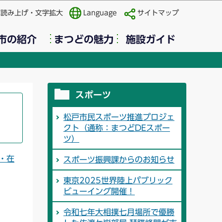
声読み上げ・文字拡大
Language
サイトマップ
市の紹介
まつどの魅力
施設ガイド
スポーツ
松戸市民スポーツ推進プロジェ
クト（通称：まつどDEスポー
ツ）
・在
スポーツ振興課からのお知らせ
東京2025世界陸上パブリック
ビューイング開催！
令和七年大相撲七月場所で優勝