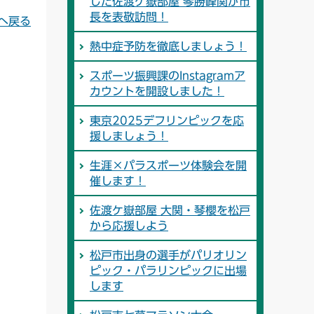
した佐渡ケ嶽部屋 琴勝峰関が市
長を表敬訪問！
へ戻る
熱中症予防を徹底しましょう！
スポーツ振興課のInstagramア
カウントを開設しました！
東京2025デフリンピックを応
援しましょう！
生涯×パラスポーツ体験会を開
催します！
佐渡ケ嶽部屋 大関・琴櫻を松戸
から応援しよう
松戸市出身の選手がパリオリン
ピック・パラリンピックに出場
します