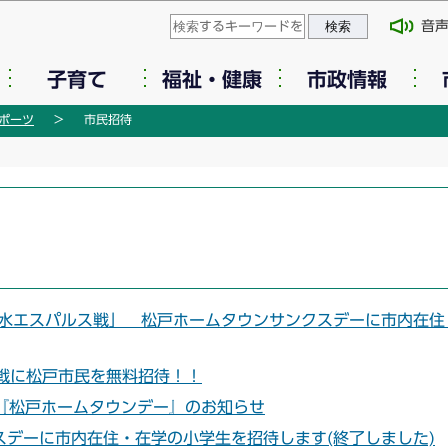
このページの本文へ移動
音
子育て
福祉・健康
市政情報
ポーツ
市民招待
清水エスパルス戦」 松戸ホームタウンサンクスデーに市内在住
戦に松戸市民を無料招待！！
戦『松戸ホームタウンデー』のお知らせ
デーに市内在住・在学の小学生を招待します(終了しました)